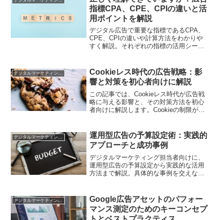
デジタルマーケティング基礎
指標CPA、CPE、CPIの違いと活
用ポイントを解説
デジタル広告で重要な指標であるCPA、
CPE、CPIの違いや計算方法をわかりや
すく解説。それぞれの指標の活用シーン
や注意点を押さえ、広告運用を最適化す
るための実践的なポイントを紹介します
Cookieレス時代の広告戦略：影
デジタルマーケティング基礎
響と対策を初心者向けに解説
この記事では、Cookieレス時代が広告戦
略に与える影響と、その対策方法を初心
者向けに解説します。Cookieの制限が広
告業界にもたらす変化や、データ駆動型
のマーケティング戦略の構築について理
解を深めましょう。
運用型広告の予算設定術：実践的
デジタルマーケティング基礎
アプローチと成功事例
デジタルマーケティング担当者向けに、
運用型広告の予算設定から実践的な活用
方法まで解説。具体的な事例を交えなが
ら、効果的な予算管理の方法をご紹介し
ます
Google広告アセットのパフォー
デジタルマーケティング基礎
マンス測定のためのキーコンセプ
トとベストプラクティス