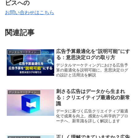
ビスへの
お問い合わせはこちら
関連記事
広告予算最適化を“説明可能”にす
デジタルマーケティング基礎
る：意思決定ログの取り方
デジタルマーケティングにおける広告予
算の最適化を説明可能に。意思決定ログ
の設計と活用法を解説
刺さる広告はデータから生まれ
デジタルマーケティング基礎
る：クリエイティブ最適化の新常
識
データに基づく広告クリエイティブ最適
化で成果を向上。感覚から科学的アプロ
ーチへ、新常識を詳しく解説します
正しく理解できていますか？広告