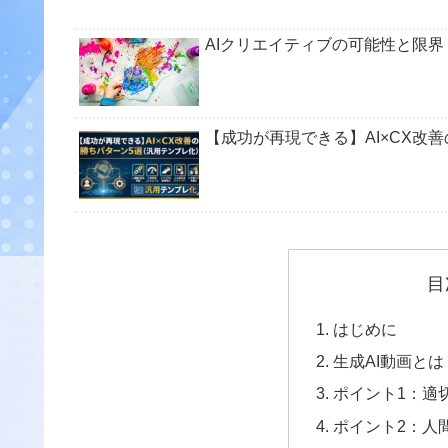
AIクリエイティブの可能性と限
【成功が再現できる】AI×CX改
目
はじめに
生成AI動画とは
ポイント1：適
ポイント2：人