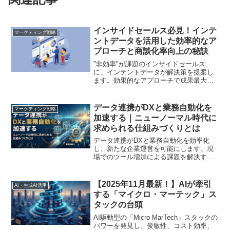
インサイドセールス必見！インテ
マーケティング戦略
ントデータを活用した効率的なア
プローチと商談化率向上の秘訣
"非効率"が課題のインサイドセールス
に、インテントデータが解決策を提案し
ます。効果的なアプローチで成果最大化
へ！
データ連携がDXと業務自動化を
マーケティング戦略
加速する｜ニューノーマル時代に
求められる仕組みづくりとは
データ連携がDXと業務自動化を効率化
し、新たな企業運営を可能にします。現
場でのツール増加による課題を解決する
方法を詳しく解説します
【2025年11月最新！】AIが牽引
AI・生成AI活用
する「マイクロ・マーテック」ス
タックの台頭
AI駆動型の「Micro MarTech」スタックの
パワーを発見し、俊敏性、コスト効率、