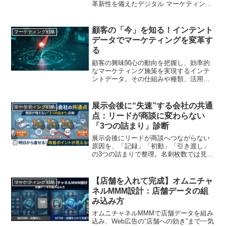
革新性を備えたデジタル マーケティング
戦略を変革します
顧客の「今」を知る！インテント
マーケティング戦略
データでマーケティングを変革す
る
顧客の興味関心の動向を把握し、効率的
なマーケティング施策を実現するインテ
ントデータ。その仕組みや種類、活用事
例を解説し、パーソナライズされたアプ
ローチで顧客エンゲージメントを高める
方法を探ります
展示会後に“失速”する会社の共通
マーケティング戦略
点：リードが商談に変わらない
「3つの詰まり」診断
展示会後にリードが商談へつながらない
原因を、「記録」「初動」「引き渡し」
の3つの詰まりで整理。名刺枚数では見え
にくい失速ポイントを可視化し、会話メ
モ、初回接触、営業連携の改善で商談化
を高める実務的な見直し方を分かりやす
【店舗を入れて完成】オムニチャ
マーケティング戦略
く解説します
ネルMMM設計：店舗データの組
み込み方
オムニチャネルMMMで店舗データを組み
込み、Web広告の“店舗への効き”まで一気