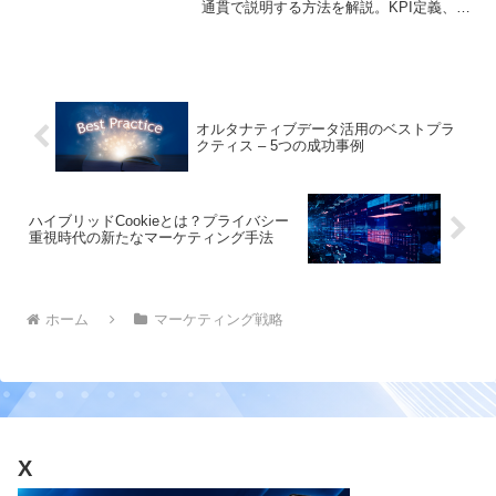
通貫で説明する方法を解説。KPI定義、粒
度、結合キー（エリア/商圏）、例外台
帳、運用設計まで整理
オルタナティブデータ活用のベストプラ
クティス – 5つの成功事例
ハイブリッドCookieとは？プライバシー
重視時代の新たなマーケティング手法
ホーム
マーケティング戦略
X