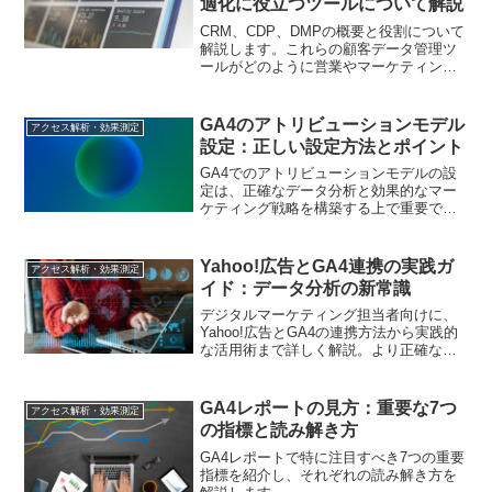
適化に役立つツールについて解説
CRM、CDP、DMPの概要と役割について
解説します。これらの顧客データ管理ツ
ールがどのように営業やマーケティング
を支援するかを学びましょう。
GA4のアトリビューションモデル
アクセス解析・効果測定
設定：正しい設定方法とポイント
GA4でのアトリビューションモデルの設
定は、正確なデータ分析と効果的なマー
ケティング戦略を構築する上で重要で
す。この記事では、GA4でのアトリビュ
ーションモデルの設定方法と設定時のポ
イントについて詳しく解説します。
Yahoo!広告とGA4連携の実践ガ
アクセス解析・効果測定
イド：データ分析の新常識
デジタルマーケティング担当者向けに、
Yahoo!広告とGA4の連携方法から実践的
な活用術まで詳しく解説。より正確な広
告効果測定と分析手法を身につけられま
す
GA4レポートの見方：重要な7つ
アクセス解析・効果測定
の指標と読み解き方
GA4レポートで特に注目すべき7つの重要
指標を紹介し、それぞれの読み解き方を