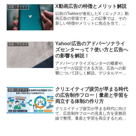
X動画広告の特徴とメリット解説
広告・アドテク
以前のTwitterが進化したX（エックス）動
画広告の登場です。この記事では、その
新しい特徴やメリットに焦点を当て、デ
ジタルマーケティング担当者がX動画広告
を成功させるためのポイントを紹介しま
す。
Yahoo!広告のアドパーソナライ
広告・アドテク
ズセンターって？使い方と広告へ
の影響を解説！
アドパーソナライズセンターの概要や、
ユーザーが設定できる方法、広告への影
響について詳しく解説。デジタルマーケ
ター必読の一記事
クリエイティブ疲労が早まる時代
広告・アドテク
の広告制作フロー｜量産と学習を
両立する体制の作り方
クリエイティブ疲労が早まる時代に向け
て、広告制作フローの見直し方を実務目
線で整理。量産と学習を両立するための
考え方を、訴求設計、素材の部品化、学
習ログ、営業連携、小さく始める導入手
順まで分かりやすく解説します