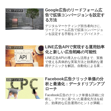
Google広告のリードフォーム広
広告・アドテク
告で拡張コンバージョンを設定す
る方法
デジタルマーケティング担当者向けに、
リードフォーム広告で拡張コンバージョ
ンを設定する手順をステップバイステッ
プで解説しています。
LINE広告APIで実現する運用効率
広告・アドテク
化と新しい広告戦略の可能性
LINE広告APIの導入から活用まで、実務
で使える具体的な実装方法と効果的な運
用テクニックを解説。自動化による業務
効率化と広告効果向上を実現します
Facebook広告クリック単価の分
広告・アドテク
析と最適化：データドリブンアプ
ローチ
Facebook広告のクリック単価を詳細に分
析し、データに基づいた最適化方法を紹
介。効果的な広告運用のヒントが満載で
す。