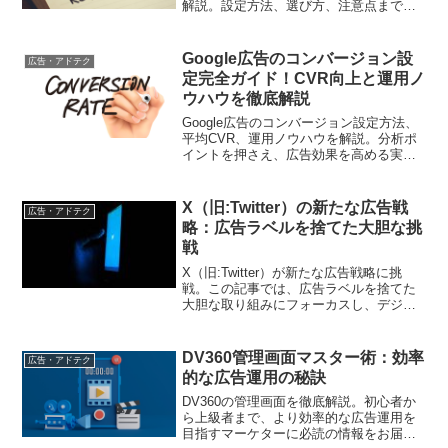
解説。設定方法、選び方、注意点まで、
広告効果を向上させるための実践的な活
用法をご紹介します
Google広告のコンバージョン設
広告・アドテク
定完全ガイド！CVR向上と運用ノ
ウハウを徹底解説
Google広告のコンバージョン設定方法、
平均CVR、運用ノウハウを解説。分析ポ
イントを押さえ、広告効果を高める実践
的な戦略を学びましょう
X（旧:Twitter）の新たな広告戦
広告・アドテク
略：広告ラベルを捨てた大胆な挑
戦
X（旧:Twitter）が新たな広告戦略に挑
戦。この記事では、広告ラベルを捨てた
大胆な取り組みにフォーカスし、デジタ
ルマーケティング担当者が新しい局面で
成功を収めるための手法を提供します。
DV360管理画面マスター術：効率
広告・アドテク
的な広告運用の秘訣
DV360の管理画面を徹底解説。初心者か
ら上級者まで、より効率的な広告運用を
目指すマーケターに必読の情報をお届け