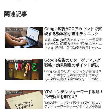
関連記事
Google広告MCCアカウントで実
広告・アドテク
現する効率的な運用テクニック
複数のGoogle広告アカウントを一元管理
するMCCの活用方法から実践的なテクニ
ックまで解説。運用効率を改善したい担
当者必見の情報をお届けします
Google広告のリターゲティング
デジタルマーケティング基礎
戦略：効果測定のポイント解説
Google広告のリターゲティング広告はユ
ーザーに訴求する効果的な手段ですが、
その効果測定は成功の鍵です。この記事
では、リターゲティング広告の効果を測
定するための重要なポイントや具体的な
手法について解説します。正確な効果測
YDAコンテンツキーワード攻略！
広告・アドテク
定により、キャンペーンの最適化やROI
広告効果を劇的UP
向上に繋げましょう。
Yahoo!ディスプレイ広告（YDA）のコン
テンツキーワードターゲティングを徹底