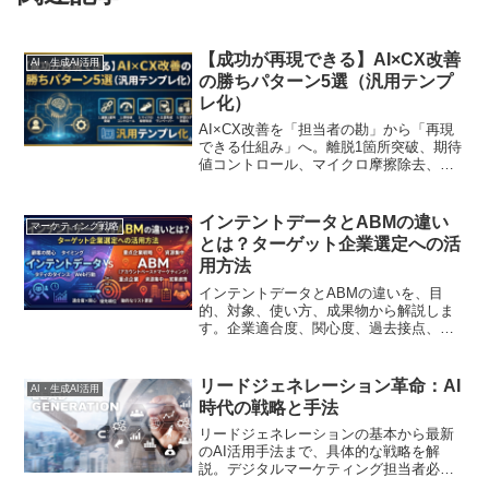
【成功が再現できる】AI×CX改善
AI・生成AI活用
の勝ちパターン5選（汎用テンプ
レ化）
AI×CX改善を「担当者の勘」から「再現
できる仕組み」へ。離脱1箇所突破、期待
値コントロール、マイクロ摩擦除去、合
意形成ワンペーパー、学習ログ資産化の5
パターンを汎用テンプレとして提供し、
導入手順と運用型まで解説
インテントデータとABMの違い
マーケティング戦略
とは？ターゲット企業選定への活
用方法
インテントデータとABMの違いを、目
的、対象、使い方、成果物から解説しま
す。企業適合度、関心度、過去接点、検
討タイミングを組み合わせたターゲット
企業の選定方法や、CRM・MA・営業活
動への活用例、実務チェックリストも紹
リードジェネレーション革命：AI
AI・生成AI活用
介します。
時代の戦略と手法
リードジェネレーションの基本から最新
のAI活用手法まで、具体的な戦略を解
説。デジタルマーケティング担当者必見
の、効果的な見込み客獲得アプローチを