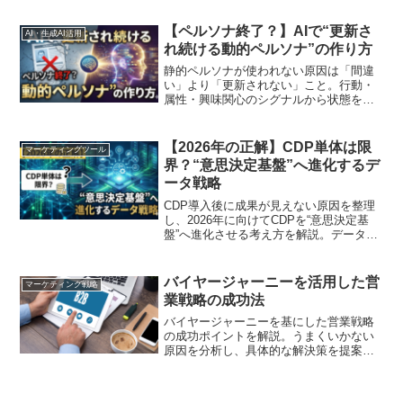
紹介します
【ペルソナ終了？】AIで“更新さ
AI・生成AI活用
れ続ける動的ペルソナ”の作り方
静的ペルソナが使われない原因は「間違
い」より「更新されない」こと。行動・
属性・興味関心のシグナルから状態を推
定し、根拠と注意点を添えて継続更新す
る“動的ペルソナ”の設計・導入・運用テン
プレを解説
【2026年の正解】CDP単体は限
マーケティングツール
界？“意思決定基盤”へ進化するデ
ータ戦略
CDP導入後に成果が見えない原因を整理
し、2026年に向けてCDPを“意思決定基
盤”へ進化させる考え方を解説。データ定
義・品質監視・シグナル化・ルール・ロ
グで判断を速くし、段階導入で成果を出
す手順と落とし穴を紹介
バイヤージャーニーを活用した営
マーケティング戦略
業戦略の成功法
バイヤージャーニーを基にした営業戦略
の成功ポイントを解説。うまくいかない
原因を分析し、具体的な解決策を提案し
ます