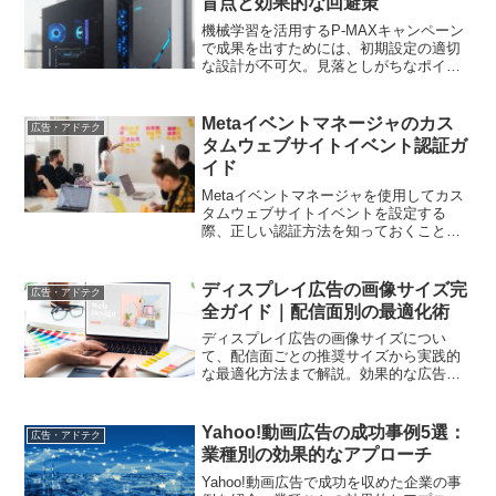
盲点と効果的な回避策
機械学習を活用するP-MAXキャンペーン
で成果を出すためには、初期設定の適切
な設計が不可欠。見落としがちなポイン
トと具体的な改善手法を解説します
Metaイベントマネージャのカス
広告・アドテク
タムウェブサイトイベント認証ガ
イド
Metaイベントマネージャを使用してカス
タムウェブサイトイベントを設定する
際、正しい認証方法を知っておくことが
重要です。このガイドでは、認証の基本
から実装方法までを詳しく解説します。
ディスプレイ広告の画像サイズ完
広告・アドテク
全ガイド｜配信面別の最適化術
ディスプレイ広告の画像サイズについ
て、配信面ごとの推奨サイズから実践的
な最適化方法まで解説。効果的な広告運
用のためのポイントをご紹介します
Yahoo!動画広告の成功事例5選：
広告・アドテク
業種別の効果的なアプローチ
Yahoo!動画広告で成功を収めた企業の事