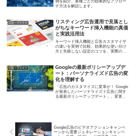
例を紹介。業種ごとの効果的なアプロー
チ方法を解説します。
リスティング広告運用で見落とし
広告・アドテク
がちなキーワード挿入機能の真価
と実践活用法
キーワード挿入機能と広告カスタマイザ
の違いを実例で比較。効果的な使い分け
方と失敗しない設定のコツを、実際の運
用データを基に解説します。広告文のク
リック率改善に役立つノウハウを公開
Googleの最新ポリシーアップデ
広告・アドテク
ート：パーソナライズド広告の変
化を理解する
「広告のカスタマイズに変革が！ Google
が発表したパーソナライズド広告に関す
る最新ポリシーアップデート」、変更点
とその背後にある理念を丁寧に解説しま
す。
Google広告のビデオアクションキャンペ
ーンから需要ジェネレーションキャンペ