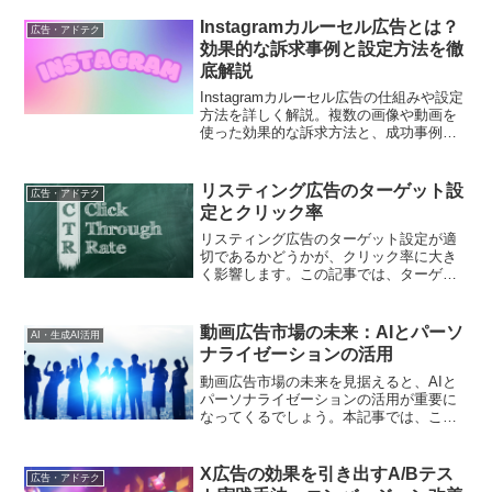
Instagramカルーセル広告とは？
広告・アドテク
効果的な訴求事例と設定方法を徹
底解説
Instagramカルーセル広告の仕組みや設定
方法を詳しく解説。複数の画像や動画を
使った効果的な訴求方法と、成功事例か
ら学ぶ運用のポイントも紹介します
リスティング広告のターゲット設
広告・アドテク
定とクリック率
リスティング広告のターゲット設定が適
切であるかどうかが、クリック率に大き
く影響します。この記事では、ターゲッ
ト設定とクリック率の関係について詳し
く解説します。
動画広告市場の未来：AIとパーソ
AI・生成AI活用
ナライゼーションの活用
動画広告市場の未来を見据えると、AIと
パーソナライゼーションの活用が重要に
なってくるでしょう。本記事では、これ
らの技術が動画広告市場にどのような影
響を与えるのかを考察します。
X広告の効果を引き出すA/Bテス
広告・アドテク