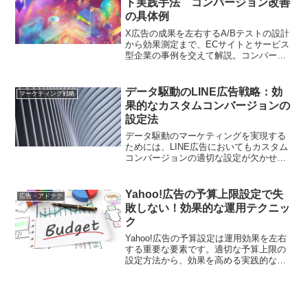
ト実践手法 コンバージョン改善
の具体例
X広告の成果を左右するA/Bテストの設計
から効果測定まで、ECサイトとサービス
型企業の事例を交えて解説。コンバージ
ョン率向上に直結する15のチェックポイ
ントと、初心者が陥りやすいデータ分析
の落とし穴を公開
データ駆動のLINE広告戦略：効
マーケティング戦略
果的なカスタムコンバージョンの
設定法
データ駆動のマーケティングを実現する
ためには、LINE広告においてもカスタム
コンバージョンの適切な設定が欠かせま
せん。本記事では、戦略的なアプローチ
で成功するための手順を細かく解説しま
す。
Yahoo!広告の予算上限設定で失
広告・アドテク
敗しない！効果的な運用テクニッ
ク
Yahoo!広告の予算設定は運用効果を左右
する重要な要素です。適切な予算上限の
設定方法から、効果を高める実践的なテ
クニックまで、現場の知見をもとに解説
します