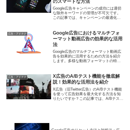
のスマートな方法
Google広告キャンペーンの成功には適切
な除外キーワードの管理が不可欠です。
この記事では、キャンペーンの最適化に
向けて除外キーワードリストを編集また
は削除するスマートな方法を解説しま
す。
Google広告におけるマルチフォ
広告・アドテク
ーマット動画広告の効果的な活用
法
Google広告のマルチフォーマット動画広
告を効果的に活用するための方法を紹介
します。多様な動画フォーマットの特性
を活かし、広告パフォーマンスを向上さ
せるための最適化ポイントや具体的な運
用戦略を詳しく解説します。
X広告のA/Bテスト機能を徹底解
広告・アドテク
説！効果的な活用法を紹介
X広告（旧Twitter広告）のA/Bテスト機能
を使って広告効果を最大化する方法を知
りたいですか？この記事では、A/Bテスト
機能の基本から活用方法までを徹底解説
します。成功する広告展開のためのヒン
トが満載です。