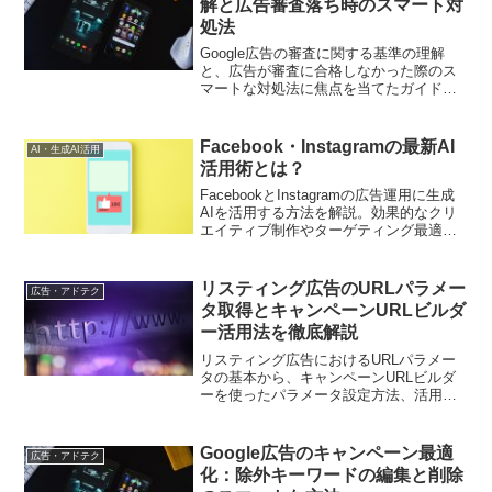
解と広告審査落ち時のスマート対
処法
Google広告の審査に関する基準の理解
と、広告が審査に合格しなかった際のス
マートな対処法に焦点を当てたガイド記
事です。デジタルマーケティング担当者
向けに、審査のポイントや広告の改善策
を通じて、効果的な広告キャンペーンを
Facebook・Instagramの最新AI
AI・生成AI活用
展開するためのアドバイスを提供してい
活用術とは？
ます。
FacebookとInstagramの広告運用に生成
AIを活用する方法を解説。効果的なクリ
エイティブ制作やターゲティング最適化
のポイントを押さえ、デジタルマーケテ
ィングの成果を向上させましょう
リスティング広告のURLパラメー
広告・アドテク
タ取得とキャンペーンURLビルダ
ー活用法を徹底解説
リスティング広告におけるURLパラメー
タの基本から、キャンペーンURLビルダ
ーを使ったパラメータ設定方法、活用事
例まで詳しく解説。効果測定を強化し、
広告運用を効率化するためのポイントを
紹介します
Google広告のキャンペーン最適
広告・アドテク
化：除外キーワードの編集と削除