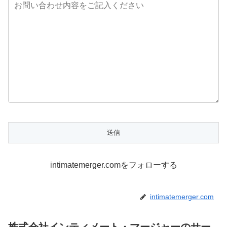
intimatemerger.comをフォローする
intimatemerger.com