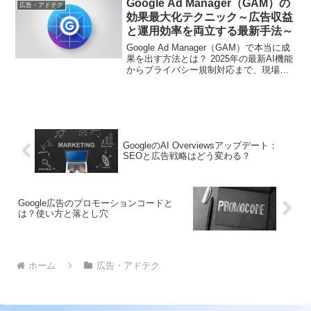
Google Ad Manager（GAM）の
広告・アドテク
効果最大化テクニック～広告収益
と運用効率を両立する最新手法～
Google Ad Manager（GAM）で本当に成
果を出す方法とは？ 2025年の最新AI機能
からプライバシー規制対応まで、現場で
使える実践ノウハウを完全網羅。デジタ
ル広告担当者が知るべき「収益向上」と
「効率化」の両立術を解説
GoogleのAI Overviewsアップデート：
SEOと広告戦略はどう変わる？
Google広告のプロモーションコードと
は？使い方と落とし穴
ホーム
広告・アドテク