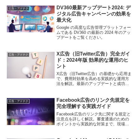
DV360最新アップデート2024: デ
広告・アドテク
ジタル広告キャンペーンの効果を
最大化
Google の高度な広告管理プラットフォー
ムである DV360 の最新の 2024 年のアッ
プデートをご覧ください。
X広告（旧Twitter広告）完全ガイ
広告・アドテク
ド：2024年版 効果的な運用のヒ
ント
X広告（旧Twitter広告）の基礎から応用ま
で、費用対効果を高める実践的な運用方
法を解説。最新のアップデートと成功事
例を交えながら、効果的な広告戦略を提
案します
Facebook広告のリンク先規定を
広告・アドテク
完全理解する実践ガイド
Facebook広告のリンク先に関する規定と
注意点を詳しく解説。審査通過のための
ポイントから実践的な対策まで、現場で
使える知識を紹介します