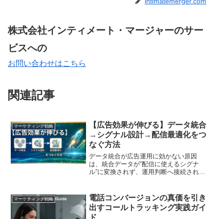
intimatemerger.com
株式会社インティメート・マージャーのサー
ビスへの
お問い合わせはこちら
関連記事
【広告効果が伸びる】データ統合
マーケティング戦略
→シグナル設計→配信最適化をつ
なぐ方法
データ統合が広告運用に効かない原因
は、統合データが“配信に使えるシグナ
ル”に変換されず、運用判断へ接続されな
いこと。統合→シグナル設計→配信最適
化を一本化する実務フローと導入手順、
失敗回避策を解説
電話コンバージョンの真価を引き
マーケティング戦略
出すコールトラッキング実践ガイ
ド