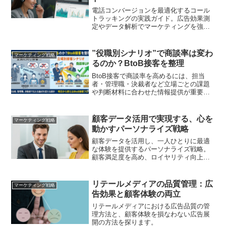
電話コンバージョンを最適化するコール
トラッキングの実践ガイド。広告効果測
定やデータ解析でマーケティングを強化
します。
”役職別シナリオ”で商談率は変わ
マーケティング戦略
るのか？BtoB接客を整理
BtoB接客で商談率を高めるには、担当
者・管理職・決裁者など立場ごとの課題
や判断材料に合わせた情報提供が重要で
す。本記事では、役職別シナリオの考え
方、FAQ・営業資料・接客シナリオへの
落とし込み方を実務視点で解説します
顧客データ活用で実現する、心を
マーケティング戦略
動かすパーソナライズ戦略
顧客データを活用し、一人ひとりに最適
な体験を提供するパーソナライズ戦略。
顧客満足度を高め、ロイヤリティ向上に
繋げるための具体的な施策や事例を解説
します
リテールメディアの品質管理：広
マーケティング戦略
告効果と顧客体験の両立
リテールメディアにおける広告品質の管
理方法と、顧客体験を損なわない広告展
開の方法を探ります。