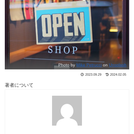
Photo by
Mike Petrucci
on
Unsplash
2023.09.29
2024.02.05
著者について