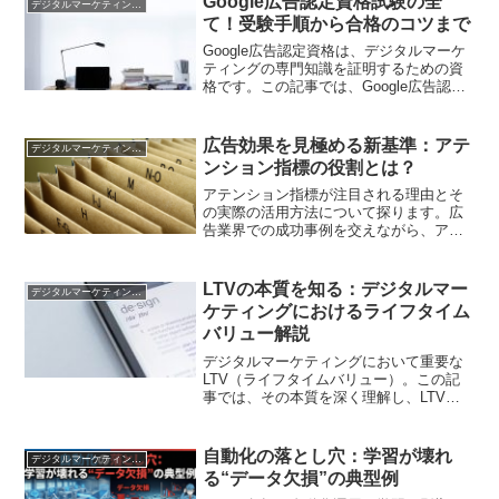
Google広告認定資格試験の全
デジタルマーケティング基礎
チェックを進め、例外だけをエスカレー
て！受験手順から合格のコツまで
ションして最終承認を軽くする並列フロ
ーを解説。提出テンプレと例外ルートで
Google広告認定資格は、デジタルマーケ
差し戻し連鎖を減らし、量産を回す設計
ティングの専門知識を証明するための資
を提示します
格です。この記事では、Google広告認定
資格試験についての全体像を解説しま
す。受験手順や勉強方法、試験範囲など
を詳しく紹介し、合格するためのコツや
広告効果を見極める新基準：アテ
デジタルマーケティング基礎
注意点も解説します。
ンション指標の役割とは？
アテンション指標が注目される理由とそ
の実際の活用方法について探ります。広
告業界での成功事例を交えながら、アテ
ンション指標がいかにして広告キャンペ
ーンの精度を高めるかを解説します。
LTVの本質を知る：デジタルマー
デジタルマーケティング基礎
ケティングにおけるライフタイム
バリュー解説
デジタルマーケティングにおいて重要な
LTV（ライフタイムバリュー）。この記
事では、その本質を深く理解し、LTVが
どのようにデジタル戦略の成果を左右す
るかを詳しく解説します。
自動化の落とし穴：学習が壊れ
デジタルマーケティング基礎
る“データ欠損”の典型例