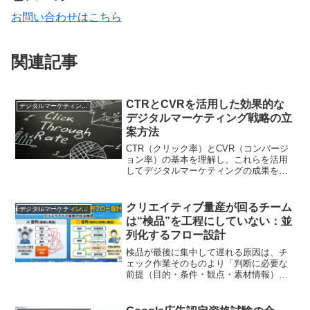
お問い合わせはこちら
関連記事
CTRとCVRを活用した効果的な
デジタルマーケティング基礎
デジタルマーケティング戦略の立
案方法
CTR（クリック率）とCVR（コンバージ
ョン率）の基本を理解し、これらを活用
してデジタルマーケティングの成果を高
める具体的な方法を解説します
クリエイティブ量産が回るチーム
デジタルマーケティング基礎
は“検品”を工程にしていない：並
列化するフロー設計
検品が最後に集中して遅れる原因は、チ
ェック作業そのものより「判断に必要な
前提（目的・条件・観点・素材情報）が
後工程に残っている」ことにあります。
本記事は、検品を“最後の工程”にせず、制
作と同時に前提確認・観点共有・セルフ