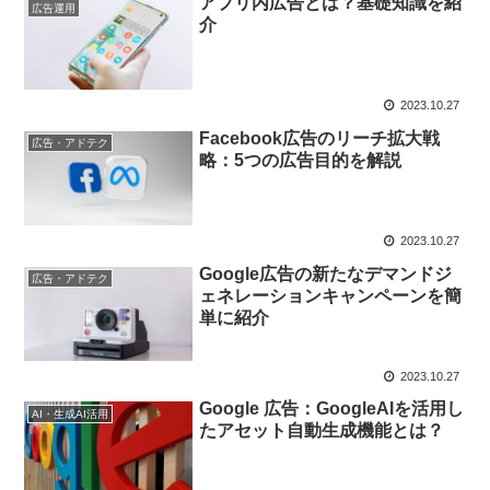
アプリ内広告とは？基礎知識を紹
広告運用
介
2023.10.27
Facebook広告のリーチ拡大戦
広告・アドテク
略：5つの広告目的を解説
2023.10.27
Google広告の新たなデマンドジ
広告・アドテク
ェネレーションキャンペーンを簡
単に紹介
2023.10.27
Google 広告：GoogleAIを活用し
AI・生成AI活用
たアセット自動生成機能とは？