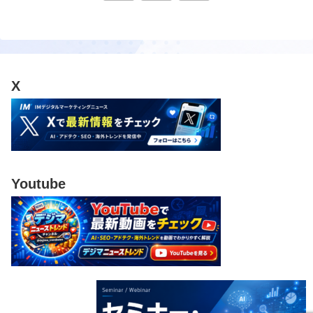
へ
X
Youtube