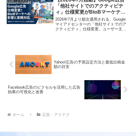
広告・アドテク
「他社サイトでのアクティビテ
ィ」仕様変更がBtoBマーケティ
ングに与える影響と実務対応
2026年7月より順次適用される、Google
マイアドセンターの「他社サイトでのア
クティビティ」仕様変更。ユーザー主導
のプライバシー管理が強化される中、
BtoB企業の広告運用やデータ収集、ター
ゲティング精度はどう変化するのか。マ
ーケターやDX推進担当者が直面する「運
用の迷い」に寄り添い、目的、施策、具
体的な手順から、AI検索（LLMO/GEO）
Yahoo!広告の予算設定方法と最低出稿金
時代を見据えたブランドSEOとの接続ま
額の目安
でを専門ライターがわかりやすく解説し
ます。社内説明にそのまま使える比較表
やチェックリストも網羅。
Facebook広告のピクセルを活用した広告
効果の可視化と改善
ホーム
広告・アドテク