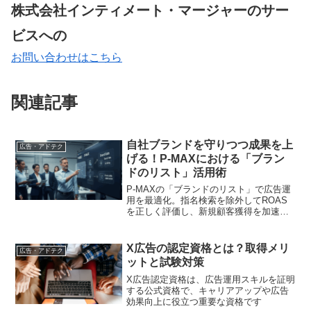
株式会社インティメート・マージャーのサー
ビスへの
お問い合わせはこちら
関連記事
自社ブランドを守りつつ成果を上
広告・アドテク
げる！P-MAXにおける「ブラン
ドのリスト」活用術
P-MAXの「ブランドのリスト」で広告運
用を最適化。指名検索を除外してROAS
を正しく評価し、新規顧客獲得を加速さ
せる方法を解説。設定手順から応用例、
未来展望まで網羅します
X広告の認定資格とは？取得メリ
広告・アドテク
ットと試験対策
X広告認定資格は、広告運用スキルを証明
する公式資格で、キャリアアップや広告
効果向上に役立つ重要な資格です