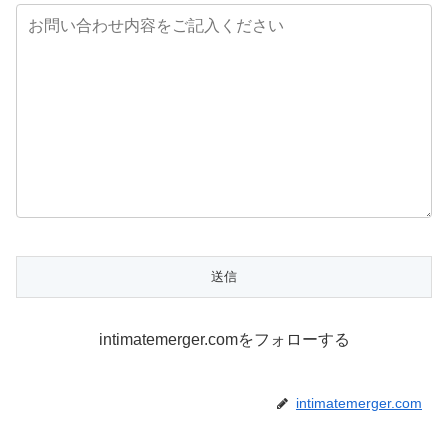
intimatemerger.comをフォローする
intimatemerger.com