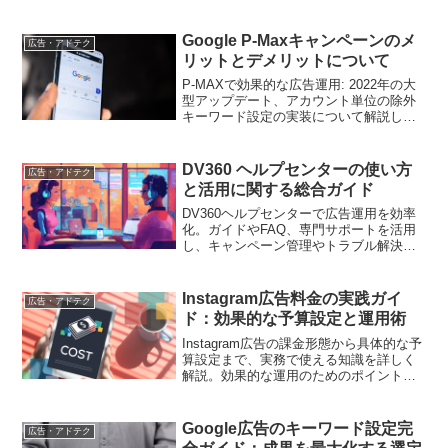
Google P-Maxキャンペーンのメ
広告・アドテク
リットとデメリットについて
P-MAXで効果的な広告運用: 2022年の大
型アップデート、アカウント単位の除外
キーワード設定の実装について解説しま
す。
DV360 ヘルプセンターの使い方
広告・アドテク
と活用に関する総合ガイド
DV360ヘルプセンターで広告運用を効率
化。ガイドやFAQ、専門サポートを活用
し、キャンペーン管理やトラブル解決を
支援します
Instagram広告料金の実践ガイ
広告・アドテク
ド：効果的な予算設定と運用術
Instagram広告の課金形態から具体的な予
算設定まで、実務で使える知識を詳しく
解説。効果的な運用のためのポイントと
実践的なノウハウをお届けします
Google広告のキーワード設定完
広告・アドテク