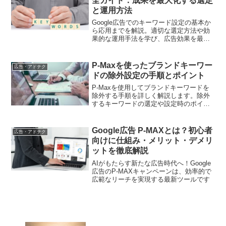
全ガイド：成果を最大化する選定
と運用方法
Google広告でのキーワード設定の基本か
ら応用までを解説。適切な選定方法や効
果的な運用手法を学び、広告効果を最大
化しましょう
P-Maxを使ったブランドキーワー
広告・アドテク
ドの除外設定の手順とポイント
P-Maxを使用してブランドキーワードを
除外する手順を詳しく解説します。除外
するキーワードの選定や設定時のポイン
トを押さえることで、効果的な広告運用
が可能です。
Google広告 P-MAXとは？初心者
広告・アドテク
向けに仕組み・メリット・デメリ
ットを徹底解説
AIがもたらす新たな広告時代へ！Google
広告のP-MAXキャンペーンは、効率的で
広範なリーチを実現する最新ツールです