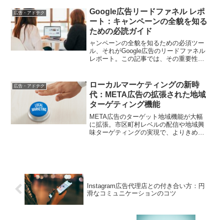
りやすく説明します。
Google広告リードファネル レポ
広告・アドテク
ート：キャンペーンの全貌を知る
ための必読ガイド
ャンペーンの全貌を知るための必須ツー
ル、それがGoogle広告のリードファネル
レポート。この記事では、その重要性か
ら具体的なレポートの読み方までを徹底
的に解説し、デジタルマーケティングの
プロセスを効果的に管理する方法を指南
ローカルマーケティングの新時
広告・アドテク
します。
代：META広告の拡張された地域
ターゲティング機能
META広告のターゲット地域機能が大幅
に拡張。市区町村レベルの配信や地域興
味ターゲティングの実現で、よりきめ細
かなローカルマーケティングが可能に。
その活用戦略を詳しく紹介します。
Instagram広告代理店との付き合い方：円
滑なコミュニケーションのコツ