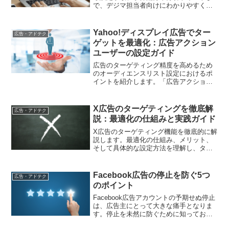
で、デジマ担当者向けにわかりやすく解
説します
Yahoo!ディスプレイ広告でター
広告・アドテク
ゲットを最適化：広告アクション
ユーザーの設定ガイド
広告のターゲティング精度を高めるため
のオーディエンスリスト設定におけるポ
イントを紹介します。「広告アクション
ユーザー」を活用して、より効果的な広
告運用を実現しましょう。
X広告のターゲティングを徹底解
広告・アドテク
説：最適化の仕組みと実践ガイド
X広告のターゲティング機能を徹底的に解
説します。最適化の仕組み、メリット、
そして具体的な設定方法を理解し、ター
ゲティング精度を高めるための実践的な
ガイドを提供します。
Facebook広告の停止を防ぐ5つ
広告・アドテク
のポイント
Facebook広告アカウントの予期せぬ停止
は、広告主にとって大きな痛手となりま
す。停止を未然に防ぐために知っておく
べき5つのポイントを、実例を交えてわか