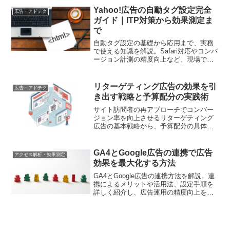
ンペーンを展開するための基本を身につ
Yahoo!広告の自動タグ設定完全
広告・アドテク
けましょう。
ガイド｜ITP対策から効果測定ま
で
自動タグ設定の基礎から応用まで、実務
で使える知識を解説。Safari対応やコンバ
ージョン計測の精度向上など、現場で役
立つノウハウをお届けします
リターゲティング広告の効果を引
広告・アドテク
き出す戦略と予算配分の実践術
サイト訪問者の再アプローチでコンバー
ジョン率を向上させるリターゲティング
広告の基本戦略から、予算配分の具体的
な手法まで。デジタルマーケティング担
当者が実践すべき効果的な運用テクニッ
クを解説します
GA4とGoogle広告の連携で広告
アクセス解析・効果測定
効果を最大化する方法
GA4とGoogle広告の連携方法を解説。連
携によるメリットや活用法、設定手順を
詳しく紹介し、広告運用の精度向上を目
指します