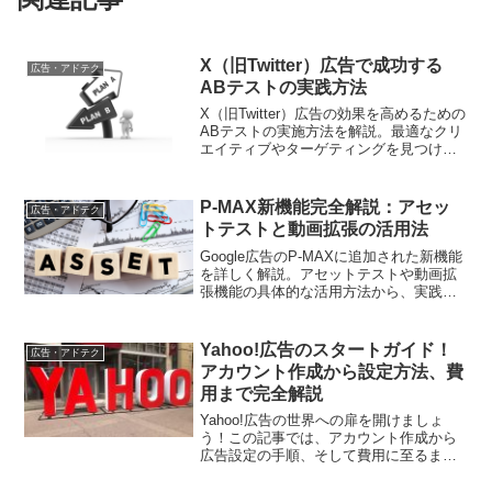
X（旧Twitter）広告で成功する
広告・アドテク
ABテストの実践方法
X（旧Twitter）広告の効果を高めるための
ABテストの実施方法を解説。最適なクリ
エイティブやターゲティングを見つけ、
広告運用を効率化しましょう
P-MAX新機能完全解説：アセッ
広告・アドテク
トテストと動画拡張の活用法
Google広告のP-MAXに追加された新機能
を詳しく解説。アセットテストや動画拡
張機能の具体的な活用方法から、実践的
な運用のポイントまでご紹介します
Yahoo!広告のスタートガイド！
広告・アドテク
アカウント作成から設定方法、費
用まで完全解説
Yahoo!広告の世界への扉を開けましょ
う！この記事では、アカウント作成から
広告設定の手順、そして費用に至るま
で、ステップバイステップでYahoo!広告
の始め方を完全解説。効果的な広告キャ