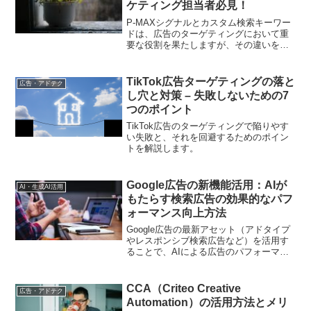
ケティング担当者必見！
P-MAXシグナルとカスタム検索キーワー
ドは、広告のターゲティングにおいて重
要な役割を果たしますが、その違いを理
解することは広告効果を最大化する上で
重要です。この記事では、両者の違いに
ついて詳しく解説します。
TikTok広告ターゲティングの落と
広告・アドテク
し穴と対策 – 失敗しないための7
つのポイント
TikTok広告のターゲティングで陥りやす
い失敗と、それを回避するためのポイン
トを解説します。
Google広告の新機能活用：AIが
AI・生成AI活用
もたらす検索広告の効果的なパフ
ォーマンス向上方法
Google広告の最新アセット（アドタイプ
やレスポンシブ検索広告など）を活用す
ることで、AIによる広告のパフォーマン
スを向上させる方法を紹介するものとな
ります。AIは広告の自動最適化や効果的
なターゲティングを可能にし、新たな広
CCA（Criteo Creative
広告・アドテク
告の制作や管理の手法が求められます。
Automation）の活用方法とメリ
記事では、これらの新機能をどのように