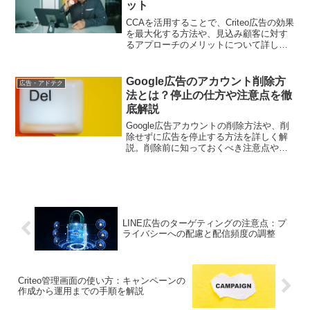
ット
活用するか、成功事例や具体的な手法を
解説することで、読者が新しい広告戦略
CCAを活用することで、Criteo広告の効果
を構築する際の参考にできる情報を提供
を最大化する方法や、見込み顧客に対す
します。
るアプローチのメリットについて詳しく
解説します。
Google広告のアカウント削除方
広告・アドテク
法とは？停止の仕方や注意点を徹
底解説
Google広告アカウントの削除方法や、削
除せずに広告を停止する方法を詳しく解
説。削除前に知っておくべき注意点や、
効果的な運用停止の手順についても紹介
します
LINE広告のターゲティングの注意点：プ
ライバシーへの配慮と配信頻度の調整
Criteo管理画面の使い方：キャンペーンの
作成から運用までの手順を解説