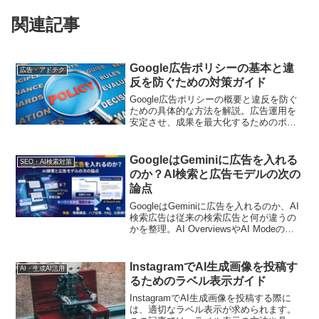
関連記事
Google広告ポリシーの基本と違
広告・アドテク
反を防ぐための対策ガイド
Google広告ポリシーの概要と違反を防ぐ
ための具体的な方法を解説。広告運用を
安定させ、成果を最大化するためのポイ
ントを紹介します
GoogleはGeminiに広告を入れる
SEO・AI検索対策
のか？AI検索と広告モデルの次の
論点
GoogleはGeminiに広告を入れるのか、AI
検索広告は従来の検索広告と何が違うの
かを整理。AI OverviewsやAI Modeの広
がりを踏まえ、広告主・SEO担当者・編
集者が準備すべきFAQ、比較記事、ハブ
記事、コンテンツクラスター設計を実務
InstagramでAI生成画像を投稿す
AI・生成AI活用
視点で解説します
るためのラベル表示ガイド
InstagramでAI生成画像を投稿する際に
は、適切なラベル表示が求められます。