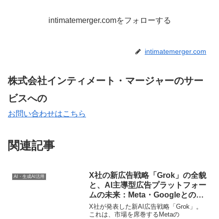
intimatemerger.comをフォローする
intimatemerger.com
株式会社インティメート・マージャーのサー
ビスへの
お問い合わせはこちら
関連記事
X社の新広告戦略「Grok」の全貌
AI・生成AI活用
と、AI主導型広告プラットフォー
ムの未来：Meta・Googleとの比
較から導く戦略的インサイト
X社が発表した新AI広告戦略「Grok」。
これは、市場を席巻するMetaの