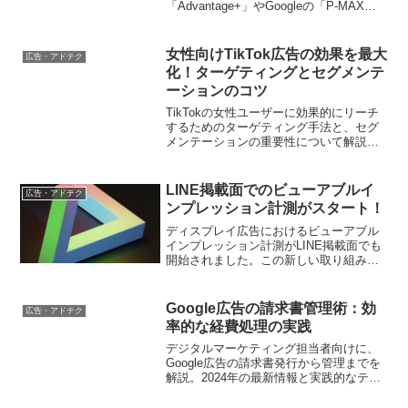
「Advantage+」やGoogleの「P-MAX」
に真っ向から挑む野心的な一手です。本
記事では、3大プラットフォームのAI戦略
を、その根底にある思想、データ基盤、
女性向けTikTok広告の効果を最大
広告・アドテク
そして広告主が直面する課題に至るまで
化！ターゲティングとセグメンテ
徹底的に比較分析。AIによる「ブラック
ーションのコツ
ボックス化」が進む広告エコシステムを
勝ち抜くための、実践的な戦略的インサ
TikTokの女性ユーザーに効果的にリーチ
イトを提供します
するためのターゲティング手法と、セグ
メンテーションの重要性について解説し
ます。
LINE掲載面でのビューアブルイ
広告・アドテク
ンプレッション計測がスタート！
ディスプレイ広告におけるビューアブル
インプレッション計測がLINE掲載面でも
開始されました。この新しい取り組みに
より、広告効果の測定と最適化がさらに
向上する見込みです。
Google広告の請求書管理術：効
広告・アドテク
率的な経費処理の実践
デジタルマーケティング担当者向けに、
Google広告の請求書発行から管理までを
解説。2024年の最新情報と実践的なテク
ニックで、業務効率を高める方法をご紹
介します