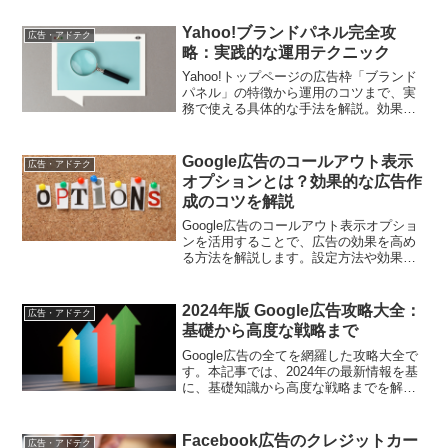
りやすく説明します。
Yahoo!ブランドパネル完全攻
広告・アドテク
略：実践的な運用テクニック
Yahoo!トップページの広告枠「ブランド
パネル」の特徴から運用のコツまで、実
務で使える具体的な手法を解説。効果的
な広告運用のポイントをお伝えします
Google広告のコールアウト表示
広告・アドテク
オプションとは？効果的な広告作
成のコツを解説
Google広告のコールアウト表示オプショ
ンを活用することで、広告の効果を高め
る方法を解説します。設定方法や効果的
な使い方を詳しく紹介し、広告戦略に役
立てましょう。
2024年版 Google広告攻略大全：
広告・アドテク
基礎から高度な戦略まで
Google広告の全てを網羅した攻略大全で
す。本記事では、2024年の最新情報を基
に、基礎知識から高度な戦略までを解説
します。具体的な設定方法や成功事例も
含め、効果的な広告運用を目指すための
ガイドを提供します。
Facebook広告のクレジットカー
広告・アドテク