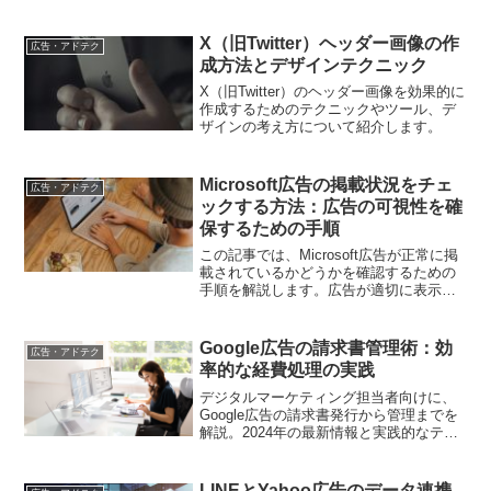
X（旧Twitter）ヘッダー画像の作
広告・アドテク
成方法とデザインテクニック
X（旧Twitter）のヘッダー画像を効果的に
作成するためのテクニックやツール、デ
ザインの考え方について紹介します。
Microsoft広告の掲載状況をチェ
広告・アドテク
ックする方法：広告の可視性を確
保するための手順
この記事では、Microsoft広告が正常に掲
載されているかどうかを確認するための
手順を解説します。広告が適切に表示さ
れているかを確認する方法や、広告の非
表示や掲載エラーに対処する方法につい
て詳しく説明します。
Google広告の請求書管理術：効
広告・アドテク
率的な経費処理の実践
デジタルマーケティング担当者向けに、
Google広告の請求書発行から管理までを
解説。2024年の最新情報と実践的なテク
ニックで、業務効率を高める方法をご紹
介します
LINEとYahoo広告のデータ連携