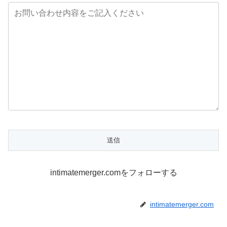
intimatemerger.comをフォローする
intimatemerger.com