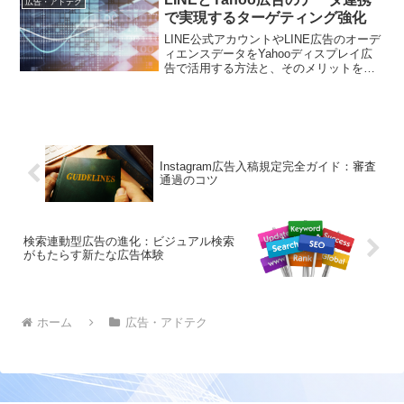
広告・アドテク
で実現するターゲティング強化
LINE公式アカウントやLINE広告のオーデ
ィエンスデータをYahooディスプレイ広
告で活用する方法と、そのメリットを解
説します
Instagram広告入稿規定完全ガイド：審査
通過のコツ
検索連動型広告の進化：ビジュアル検索
がもたらす新たな広告体験
ホーム
広告・アドテク