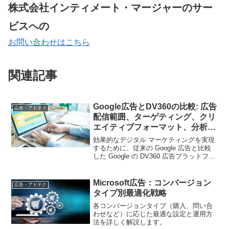
株式会社インティメート・マージャーのサー
ビスへの
お問い合わせはこちら
関連記事
Google広告とDV360の比較: 広告
広告・アドテク
配信範囲、ターゲティング、クリ
エイティブフォーマット、分析機
能の視点から
効果的なデジタル マーケティングを実現
するために、従来の Google 広告と比較
した Google の DV360 広告プラットフォ
ームの利点を探ってください。
Microsoft広告：コンバージョン
広告・アドテク
タイプ別最適化戦略
各コンバージョンタイプ（購入、問い合
わせなど）に応じた最適な設定と運用方
法を詳しく解説します。