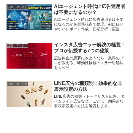
AIエージェント時代に広告運用者
広告・アドテク
は不要になるのか？
AIエージェント時代に広告運用者は不要
になるのかを実務視点で整理。AIに任せ
やすいレポート作成・初期分析・広告文
案と、人が担う目的設計・KPI設定・評価
判断・社内調整の違い、LP・FAQ・営業
情報をつなぐ運用設計を解説します
インスタ広告エラー解決の極意！
広告・アドテク
プロが伝授する7つの秘策
広告停止の悪夢にさようなら！業界のプ
ロが教える、即効性抜群のエラー対処法
を大公開
LINE広告の種類別：効果的な非
広告・アドテク
表示設定の方法
LINE広告の種類（トークリスト広告、タ
イムライン広告など）ごとに、効果的な
非表示設定の方法を解説します。