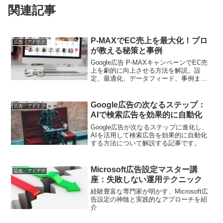
関連記事
P-MAXでEC売上を最大化！プロ
広告・アドテク
が教える秘策と事例
Google広告 P-MAXキャンペーンでEC売
上を劇的に向上させる方法を解説。設
定、最適化、データフィード、事例ま
で、明日から使える実践ノウハウが満載
Google広告の次なるステップ：
広告・アドテク
AIで検索広告を効果的に自動化
Google広告が次なるステップに進化し、
AIを活用して検索広告を効果的に自動化
する方法について解説する記事です。
Microsoft広告設定マスター講
広告・アドテク
座：失敗しない運用テクニック
経験豊富な専門家が明かす、Microsoft広
告設定の神髄と実践的なアプローチを紹
介