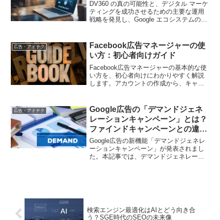
DV360 の真の可能性と、デジタル マーケ
ティングを成功させるための主要な運用
戦略を発見し、Google エコシステムの統
合により広告支出の効率を高めます
Facebook広告マネージャーの使
広告・アドテク
い方：初心者向けガイド
Facebook広告マネージャーの基本的な使
い方を、初心者向けにわかりやすく解説
します。アカウントの作成から、キャン
ペーンの設定、広告の配信まで、ステッ
プバイステップでご紹介します。
Google広告の「デマンドジェネ
広告・アドテク
レーションキャンペーン」とは？
ファインドキャンペーンとの違い
と導入ポイント
Google広告の新機能「デマンドジェネレ
ーションキャンペーン」が発表されまし
た。本記事では、デマンドジェネレーシ
ョンキャンペーンの概要と、従来のファ
インドキャンペーンとの違いについて詳
しく解説します。
検索エンジン最適化はAIとどう向き合
う？SGE時代のSEOの未来像