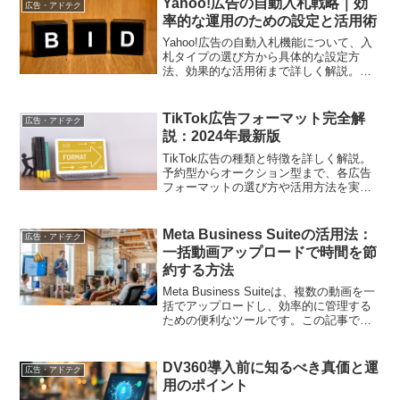
Yahoo!広告の自動入札戦略｜効
広告・アドテク
率的な運用のための設定と活用術
Yahoo!広告の自動入札機能について、入
札タイプの選び方から具体的な設定方
法、効果的な活用術まで詳しく解説。運
用効率を高めたいマーケターに役立つ情
報をお届けします
TikTok広告フォーマット完全解
広告・アドテク
説：2024年最新版
TikTok広告の種類と特徴を詳しく解説。
予約型からオークション型まで、各広告
フォーマットの選び方や活用方法を実践
的にお伝えします
Meta Business Suiteの活用法：
広告・アドテク
一括動画アップロードで時間を節
約する方法
Meta Business Suiteは、複数の動画を一
括でアップロードし、効率的に管理する
ための便利なツールです。この記事で
は、Meta Business Suiteを使って複数の
動画を一括アップロードする手順や方法
を詳しく解説します。
DV360導入前に知るべき真価と運
広告・アドテク
用のポイント