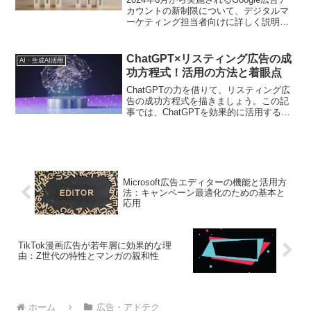
カウントの新制限について、デジタルマ
ーケティング担当者向けに詳しく説明し
ます。強制停止後の機能制限や、運用に
及ぼす影響を解説し、今後の対応策を提
案します。
ChatGPT×リスティング広告の成
AI・生成AI活用
功方程式！活用の方法と着眼点
ChatGPTの力を借りて、リスティング広
告の成功方程式を描きましょう。この記
事では、ChatGPTを効果的に活用する方
法と注目すべき着眼点を解説します
Microsoft広告エディターの機能と活用方
法：キャンペーン最適化のための基本と
応用
TikTok漫画広告が若年層に効果的な理
由：Z世代の特性とマンガの親和性
ホーム
広告・アドテク