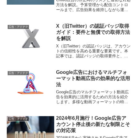
方法を解説。予算管理から配信コントロ
ールまで、広告効果を維持しながら運用
する具体的な手順をご紹介します
X（旧Twitter）の認証バッジ取得
広告・アドテク
ガイド：要件と無償での取得方法
を解説
X（旧Twitter）の認証バッジは、アカウン
トの信頼性を高める重要な要素です。本
記事では、認証バッジの取得要件と、無
償で認証バッジを取得するための具体的
な方法について解説します。
Google広告におけるマルチフォ
広告・アドテク
ーマット動画広告の効果的な活用
法
Google広告のマルチフォーマット動画広
告を効果的に活用するための方法を紹介
します。多様な動画フォーマットの特性
を活かし、広告パフォーマンスを向上さ
せるための最適化ポイントや具体的な運
用戦略を詳しく解説します。
2024年6月施行！Google広告ア
広告・アドテク
カウント停止後の新たな制限とそ
の対応策
2024年6月から実施されるGoogle広告ア