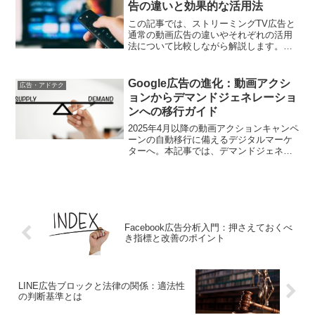
告の違いと効果的な活用法
この記事では、ストリーミングTV広告と
通常の動画広告の違いやそれぞれの活用
法について比較しながら解説します。ど
ちらの広告形式を使うべきか、効果的な
活用方法を学びましょう。
Google広告の進化：動画アクシ
広告・アドテク
ョンからデマンドジェネレーショ
ンへの移行ガイド
2025年4月以降の動画アクションキャンペ
ーンの自動移行に備えるデジタルマーケ
ターへ。本記事では、デマンドジェネレ
ーションキャンペーンの特徴と、スムー
ズな移行のための具体的なステップを解
説します。
Facebook広告分析入門：押さえておくべ
き指標と改善のポイント
LINE広告ブロックと法律の関係：適法性
の判断基準とは