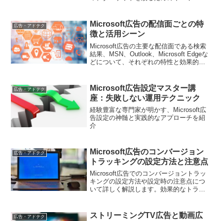
選定のコツを解説します。成功事例とと
もに、実践的なアドバイスを提供しま
す。
Microsoft広告の配信面ごとの特
広告・アドテク
徴と活用シーン
Microsoft広告の主要な配信面である検索
結果、MSN、Outlook、Microsoft Edgeな
どについて、それぞれの特性と効果的な
活用シーンを解説します。ユーザーの行
動特性や広告との親和性などを踏まえ、
広告目的に合わせてどの配信面を選ぶべ
Microsoft広告設定マスター講
広告・アドテク
きかを考察。配信面ごとの広告掲載イメ
座：失敗しない運用テクニック
ージも交えて、具体的な活用方法を提案
します。
経験豊富な専門家が明かす、Microsoft広
告設定の神髄と実践的なアプローチを紹
介
Microsoft広告のコンバージョン
広告・アドテク
トラッキングの設定方法と注意点
Microsoft広告でのコンバージョントラッ
キングの設定方法や設定時の注意点につ
いて詳しく解説します。効果的なトラッ
キングのための設定方法をお伝えしま
す。
ストリーミングTV広告と動画広
広告・アドテク