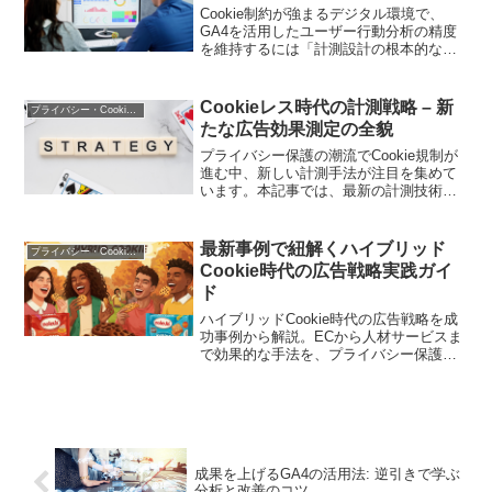
Cookie制約が強まるデジタル環境で、
GA4を活用したユーザー行動分析の精度
を維持するには「計測設計の根本的な見
直し」が求められます。本記事では、プ
ライバシー保護の新基準に対応しなが
ら、マーケティングに活用可能なデータ
Cookieレス時代の計測戦略 – 新
プライバシー・Cookie規制
を取得する具体的な手法を解説します
たな広告効果測定の全貌
プライバシー保護の潮流でCookie規制が
進む中、新しい計測手法が注目を集めて
います。本記事では、最新の計測技術と
実践的な導入方法を解説します
最新事例で紐解くハイブリッド
プライバシー・Cookie規制
Cookie時代の広告戦略実践ガイ
ド
ハイブリッドCookie時代の広告戦略を成
功事例から解説。ECから人材サービスま
で効果的な手法を、プライバシー保護と
成果を両立する視点で紹介します
成果を上げるGA4の活用法: 逆引きで学ぶ
分析と改善のコツ