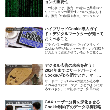
ョンの重要性
この記事では、推定IDの意味と共通IDソ
リューションの重要性について解説しま
す。推定IDの特徴や利点、デジタルマー
ケティング戦略への適用方法について詳
細に述べます。
ハイブリッドCookie導入ガイ
プライバシー・Cookie規制
ド：デジタルマーケターが知って
おくべきこと
プライバシー規制の中でハイブリッド
Cookie がデジタル マーケティング戦略を
どのように進化させているかをご覧くだ
さい。
デジタル広告の未来を占う！
プライバシー・Cookie規制
2024年までにサードパーティ
Cookieが姿を消すとき、マーケ
ターはどう立ち向かうべきか
サードパーティCookieの消失が迫る中、
2024年までにマーケターがどのように対
応すべきか。この記事では、変革の波に
立ち向かう方法や新たなトレンドに焦点
を当て、デジタル広告の未来を占いま
す。
GA4ユーザー分析を深化させる
アクセス解析・効果測定
Cookie制約下のデータ取得戦略