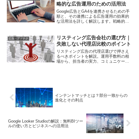
説。Criteoログインに関する疑問を網羅的
略的な広告運用のための活用法
に解消します。
Google広告とGA4を連携させるための手
順と、その連携による広告運用の効果的
な活用法を詳しく解説します。戦略的な
広告運用を実現するためのポイントを紹
介します。
リスティング広告会社の選び方｜
広告・アドテク
失敗しない代理店比較のポイント
リスティング広告の代理店選びで押さえ
るべきポイントを解説。運用手数料の相
場から、担当者の実力、コミュニケーシ
ョン方法まで、現役マーケターの視点で
詳しく紹介します
インテントマッチとは？部分一致からの
進化とその利点
Google Looker Studioの解説：無料BIツー
ルの使い方とビジネスへの活用法