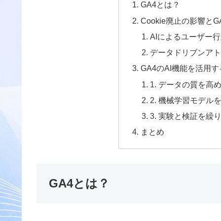
GA4とは？
Cookie廃止の影響と
AIによるユーザー
データドリブンアト
GA4のAI機能を活用
1. データの質を高
2. 機械学習モデル
3. 実験と検証を繰
まとめ
GA4とは？