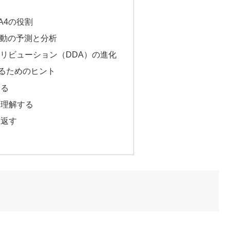
GA4の役割
行動の予測と分析
リビューション（DDA）の進化
するためのヒント
める
を理解する
り返す