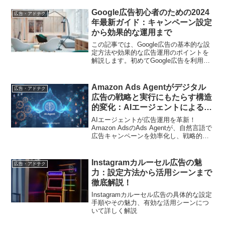
Google広告初心者のための2024
広告・アドテク
年最新ガイド：キャンペーン設定
から効果的な運用まで
この記事では、Google広告の基本的な設
定方法や効果的な広告運用のポイントを
解説します。初めてGoogle広告を利用す
る方や基礎から学び直したい方におすす
めの内容となっています。
Amazon Ads Agentがデジタル
広告・アドテク
広告の戦略と実行にもたらす構造
的変化：AIエージェントによる広
告運用インテリジェンスの民主化
AIエージェントが広告運用を革新！
Amazon AdsのAds Agentが、自然言語で
広告キャンペーンを効率化し、戦略的プ
ロンプトを強化
Instagramカルーセル広告の魅
広告・アドテク
力：設定方法から活用シーンまで
徹底解説！
Instagramカルーセル広告の具体的な設定
手順やその魅力、有効な活用シーンにつ
いて詳しく解説