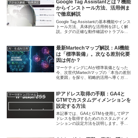
Google Tag Assistantとは？機能
アクセス解析・効果測定
からインストール方法、活用例ま
で徹底解説
Google Tag Assistantの基本機能やインス
トール方法、具体的な活用例を詳しく解
説。タグの正確な動作確認やトラブルシ
ューティングに役立つツールを使いこな
し、デジタルマーケティングを強化しま
しょう
最新Martechマップ解説：AI機能
AI・生成AI活用
は「標準装備」。次なる差別化要
因は何か？
マーケティングにAIが標準装備となった
今、次世代Martechマップの「本当の差別
化要因」を探り、戦略的活用へ導くガイ
ド
IPアドレス取得の手順：GA4と
マーケティングツール
GTMでカスタムディメンションを
設定する方法
本記事では、GA4とGTMを使用してIPア
ドレスを取得するためのカスタムディメ
ンションの設定方法を説明します。手順
を一つ一つ丁寧に解説し、設定のポイン
トや注意点も詳しく紹介します。