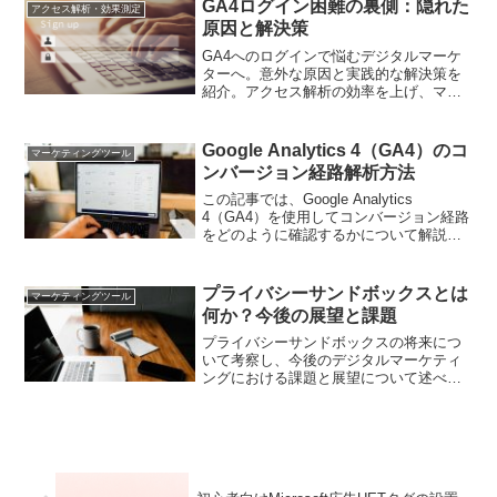
GA4ログイン困難の裏側：隠れた
アクセス解析・効果測定
原因と解決策
GA4へのログインで悩むデジタルマーケ
ターへ。意外な原因と実践的な解決策を
紹介。アクセス解析の効率を上げ、マー
ケティング戦略の精度を高めるヒントが
満載
Google Analytics 4（GA4）のコ
マーケティングツール
ンバージョン経路解析方法
この記事では、Google Analytics
4（GA4）を使用してコンバージョン経路
をどのように確認するかについて解説し
ます。GA4の新機能や使い方を知りたい
マーケティング担当者に最適です。
プライバシーサンドボックスとは
マーケティングツール
何か？今後の展望と課題
プライバシーサンドボックスの将来につ
いて考察し、今後のデジタルマーケティ
ングにおける課題と展望について述べま
す。