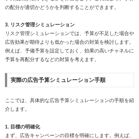
の配分が適切かどうかを判断することができます。
3. リスク管理シミュレーション
リスク管理シミュレーションでは、予算が不足した場合や
広告効果が期待よりも低かった場合の対策を検討します。
例えば、予備予算を設定しておく、効果の高いチャネルに
予算を再配分するなどの対策を考えます。
実際の広告予算シミュレーション手順
ここでは、具体的な広告予算シミュレーションの手順を紹
介します。
1. 目標の明確化
まず、広告キャンペーンの目標を明確にします。例えば、