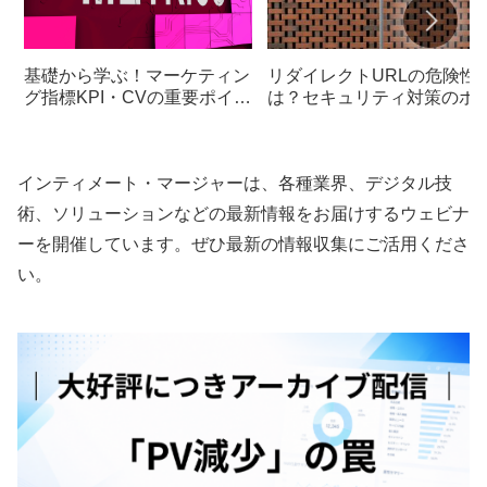
基礎から学ぶ！マーケティン
リダイレクトURLの危険性
グ指標KPI・CVの重要ポイン
は？セキュリティ対策のポ
ト
ントを紹介
インティメート・マージャーは、各種業界、デジタル技
術、ソリューションなどの最新情報をお届けするウェビナ
ーを開催しています。ぜひ最新の情報収集にご活用くださ
い。