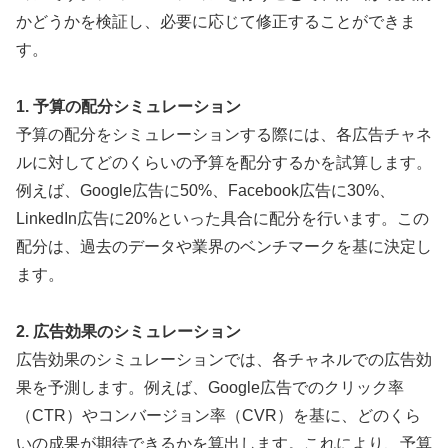
かどうかを検証し、必要に応じて修正することができま
す。
1. 予算の配分シミュレーション
予算の配分をシミュレーションする際には、各広告チャネ
ルに対してどのくらいの予算を配分するかを試算します。
例えば、Google広告に50%、Facebook広告に30%、
LinkedIn広告に20%といった具合に配分を行います。この
配分は、過去のデータや業界のベンチマークを基に決定し
ます。
2. 広告効果のシミュレーション
広告効果のシミュレーションでは、各チャネルでの広告効
果を予測します。例えば、Google広告でのクリック率
（CTR）やコンバージョン率（CVR）を基に、どのくら
いの成果が期待できるかを算出します。これにより、予算