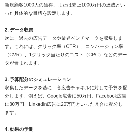
新規顧客1000人の獲得、または売上1000万円の達成とい
った具体的な目標を設定します。
2. データ収集
次に、過去の広告データや業界ベンチマークを収集しま
す。これには、クリック率（CTR）、コンバージョン率
（CVR）、1クリック当たりのコスト（CPC）などのデー
タが含まれます。
3. 予算配分のシミュレーション
収集したデータを基に、各広告チャネルに対して予算を配
分します。例えば、Google広告に50万円、Facebook広告
に30万円、LinkedIn広告に20万円といった具合に配分し
ます。
4. 効果の予測