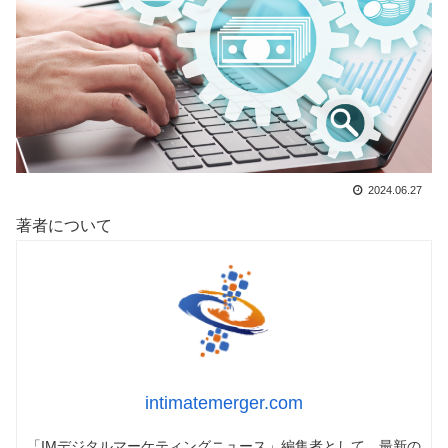
2024.06.27
著者について
intimatemerger.com
「IMデジタルマーケティングニュース」編集者として、最新の