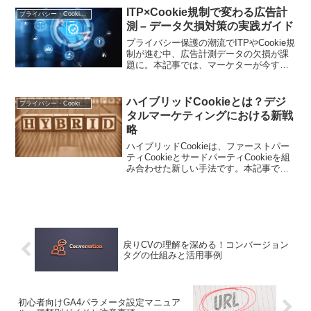
います。この新たな環境下で、企業のマ
ITP×Cookie規制で変わる広告計
プライバシー・Cookie規制
ー...
測 – データ欠損対策の実践ガイド
プライバシー保護の潮流でITPやCookie規
制が進む中、広告計測データの欠損が課
題に。本記事では、マーケターが今すぐ
実践できる具体的な対策と今後の展望を
解説します
ハイブリッドCookieとは？デジ
プライバシー・Cookie規制
タルマーケティングにおける新戦
略
ハイブリッドCookieは、ファーストパー
ティCookieとサードパーティCookieを組
み合わせた新しい手法です。本記事で
は、ハイブリッドCookieの基本概念とそ
の実装方法、そしてマーケティングにお
ける具体的な活用例を紹介します。
戻りCVの理解を深める！コンバージョン
タグの仕組みと活用事例
初心者向けGA4パラメータ設定マニュア