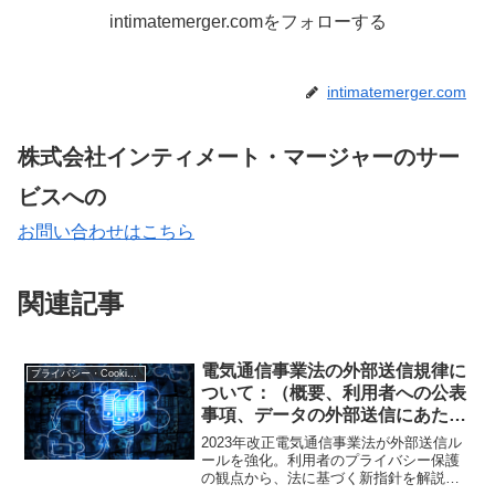
intimatemerger.comをフォローする
intimatemerger.com
株式会社インティメート・マージャーのサー
ビスへの
お問い合わせはこちら
関連記事
電気通信事業法の外部送信規律に
プライバシー・Cookie規制
ついて：（概要、利用者への公表
事項、データの外部送信にあたっ
ての注意点）
2023年改正電気通信事業法が外部送信ル
ールを強化。利用者のプライバシー保護
の観点から、法に基づく新指針を解説し