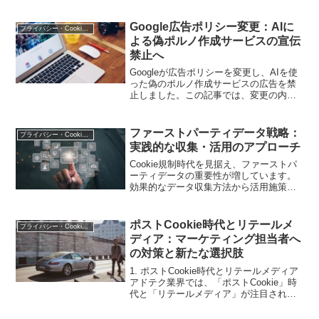
ます。
Google広告ポリシー変更：AIに
プライバシー・Cookie規制
よる偽ポルノ作成サービスの宣伝
禁止へ
Googleが広告ポリシーを変更し、AIを使
った偽のポルノ作成サービスの広告を禁
止しました。この記事では、変更の内容
とその影響について詳しく説明します
ファーストパーティデータ戦略：
プライバシー・Cookie規制
実践的な収集・活用のアプローチ
Cookie規制時代を見据え、ファーストパ
ーティデータの重要性が増しています。
効果的なデータ収集方法から活用施策ま
で、実践的なアプローチを解説します
ポストCookie時代とリテールメ
プライバシー・Cookie規制
ディア：マーケティング担当者へ
の対策と新たな選択肢
1. ポストCookie時代とリテールメディア
アドテク業界では、「ポストCookie」時
代と「リテールメディア」が注目されて
います。Cookie規制の強化により、デジ
タル広告の効果が負の影響を受け始めて