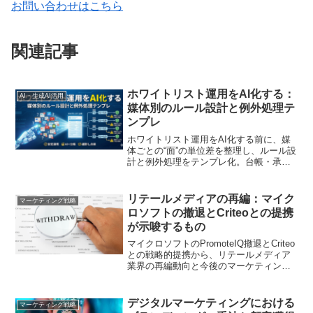
お問い合わせはこちら
関連記事
ホワイトリスト運用をAI化する：
AI・生成AI活用
媒体別のルール設計と例外処理テ
ンプレ
ホワイトリスト運用をAI化する前に、媒
体ごとの“面”の単位差を整理し、ルール設
計と例外処理をテンプレ化。台帳・承
認・期限・ロールバックをガードレール
に、除外しすぎ／許可しすぎ／説明不能
を防ぎながら更新・棚卸しを回す手順を
リテールメディアの再編：マイク
マーケティング戦略
解説します
ロソフトの撤退とCriteoとの提携
が示唆するもの
マイクロソフトのPromoteIQ撤退とCriteo
との戦略的提携から、リテールメディア
業界の再編動向と今後のマーケティング
戦略への影響を解説します。
デジタルマーケティングにおける
マーケティング戦略