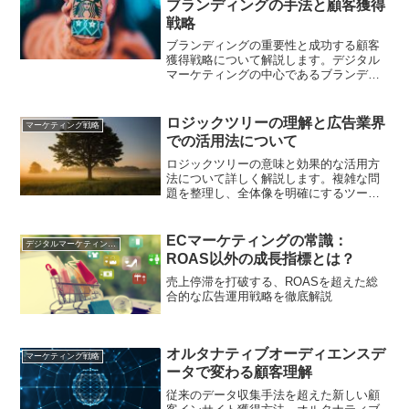
ブランディングの手法と顧客獲得
戦略
ブランディングの重要性と成功する顧客
獲得戦略について解説します。デジタル
マーケティングの中心であるブランディ
ングの手法を学びましょう。
ロジックツリーの理解と広告業界
マーケティング戦略
での活用法について
ロジックツリーの意味と効果的な活用方
法について詳しく解説します。複雑な問
題を整理し、全体像を明確にするツール
です。
ECマーケティングの常識：
デジタルマーケティング基礎
ROAS以外の成長指標とは？
売上停滞を打破する、ROASを超えた総
合的な広告運用戦略を徹底解説
オルタナティブオーディエンスデ
マーケティング戦略
ータで変わる顧客理解
従来のデータ収集手法を超えた新しい顧