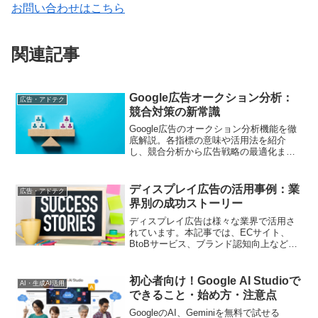
お問い合わせはこちら
関連記事
Google広告オークション分析：
広告・アドテク
競合対策の新常識
Google広告のオークション分析機能を徹
底解説。各指標の意味や活用法を紹介
し、競合分析から広告戦略の最適化ま
で、実践的なアプローチを提案します
ディスプレイ広告の活用事例：業
広告・アドテク
界別の成功ストーリー
ディスプレイ広告は様々な業界で活用さ
れています。本記事では、ECサイト、
BtoBサービス、ブランド認知向上など、
業界別の成功事例を紹介します。どのよ
うにディスプレイ広告が効果を発揮した
かを理解し、自社の広告戦略を参考にし
初心者向け！Google AI Studioで
AI・生成AI活用
ましょう
できること・始め方・注意点
GoogleのAI、Geminiを無料で試せる