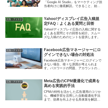
「Google AI Studio」をマーケティング担
当者向けに徹底解説。できること、始め
方から、料金やプライバシーなどの注意
点まで、この記事を読めば全てわかりま
す。AI活用の第一歩に
Yahoo!ディスプレイ広告入稿規
広告・アドテク
定FAQ：よくある質問と回答
Yahoo!ディスプレイ広告の入稿に関する
よくある質問とその回答を紹介。スムー
ズな入稿のためのヒントを提供します。
Facebook広告マネージャーにロ
広告・アドテク
グインできない場合の対処法
Facebook広告マネージャーにログインで
きない場合、様々な原因が考えられま
す。パスワードの問題、アカウントの制
限、ブラウザのエラーなど、よくある原
因と対処法をご紹介します。
Meta広告のCPM最適化で成果を
広告・アドテク
高める実践的手法
CPMの特性を活かした広告運用のコツか
ら、機械学習を活用した自動最適化手法
まで、効果を向上させる具体策を解説。
ブランド認知とコスト効率のバランスを
取るノウハウを伝授します