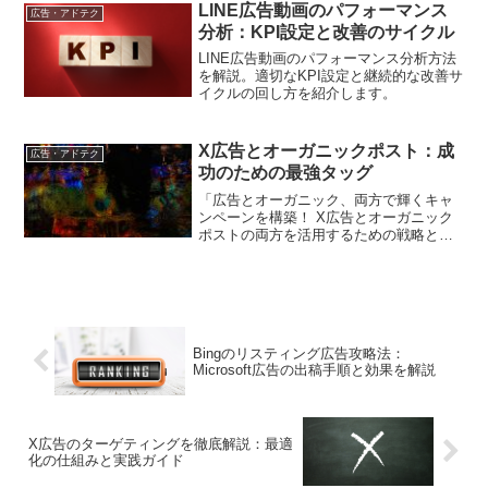
ションを導入して成果を上げた企業の事
LINE広告動画のパフォーマンス
広告・アドテク
例も紹介。参考にして、自社の広告運用
分析：KPI設定と改善のサイクル
に活かしてください。
LINE広告動画のパフォーマンス分析方法
を解説。適切なKPI設定と継続的な改善サ
イクルの回し方を紹介します。
X広告とオーガニックポスト：成
広告・アドテク
功のための最強タッグ
「広告とオーガニック、両方で輝くキャ
ンペーンを構築！ X広告とオーガニック
ポストの両方を活用するための戦略と、
オーガニックポストの効果を最大化する
ヒントをご紹介」、成功への近道を知り
ましょう。
Bingのリスティング広告攻略法：
Microsoft広告の出稿手順と効果を解説
X広告のターゲティングを徹底解説：最適
化の仕組みと実践ガイド