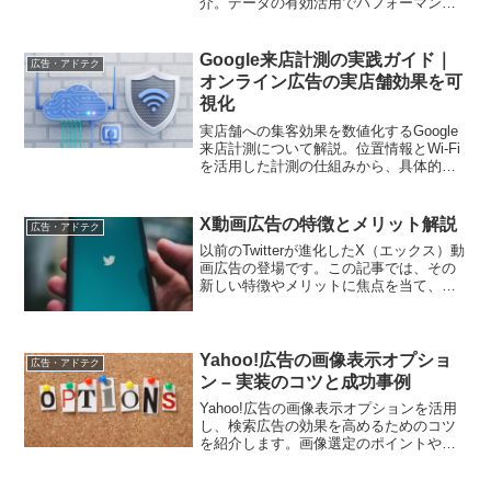
介。データの有効活用でパフォーマンス
を向上させましょう。
Google来店計測の実践ガイド｜
広告・アドテク
オンライン広告の実店舗効果を可
視化
実店舗への集客効果を数値化するGoogle
来店計測について解説。位置情報とWi-Fi
を活用した計測の仕組みから、具体的な
設定手順、実践的な活用方法までを詳し
く紹介します
X動画広告の特徴とメリット解説
広告・アドテク
以前のTwitterが進化したX（エックス）動
画広告の登場です。この記事では、その
新しい特徴やメリットに焦点を当て、デ
ジタルマーケティング担当者がX動画広告
を成功させるためのポイントを紹介しま
す。
Yahoo!広告の画像表示オプショ
広告・アドテク
ン – 実装のコツと成功事例
Yahoo!広告の画像表示オプションを活用
し、検索広告の効果を高めるためのコツ
を紹介します。画像選定のポイントや、
設定する際の注意点など、実践的な内容
を盛り込みました。また、画像表示オプ