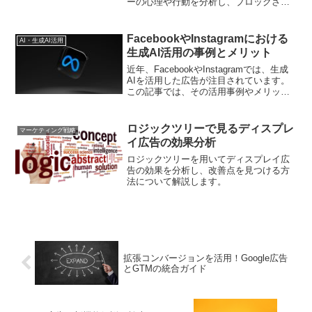
ーの心理や行動を分析し、ブロックされ
にくい動画広告の特徴や配信方法を解
説。ユーザーに受け入れられる動画広告
の作り方を学べます。
FacebookやInstagramにおける
AI・生成AI活用
生成AI活用の事例とメリット
近年、FacebookやInstagramでは、生成
AIを活用した広告が注目されています。
この記事では、その活用事例やメリット
について解説します。
ロジックツリーで見るディスプレ
マーケティング戦略
イ広告の効果分析
ロジックツリーを用いてディスプレイ広
告の効果を分析し、改善点を見つける方
法について解説します。
拡張コンバージョンを活用！Google広告
とGTMの統合ガイド