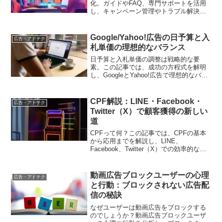
化。ガイドやFAQ、専門サポートを活用
し、キャンペーン管理やトラブル解決を
支援します
Google/Yahoo!広告の日予算と入
広告・アドテク
札単価の理想的なバランス
日予算と入札単価の調整は戦略的な要
素。この記事では、成功の方程式を解明
し、GoogleとYahoo!広告で理想的なバラ
ンスを見つけるための手法を徹底解説。
CPF解説：LINE・Facebook・
広告・アドテク
Twitter（X）で顧客獲得の新しい
道
CPFって何？この記事では、CPFの基本
から応用までを解説し、LINE、
Facebook、Twitter（X）での効率的な見
込み顧客獲得についてのヒントもご紹介
します。デジタルマーケティング担当者
の必読記事です。
動画広告ブロックユーザーの心理
広告・アドテク
と行動：ブロックされない広告配
信の秘訣
なぜユーザーは動画広告をブロックする
のでしょうか？動画広告ブロックユーザ