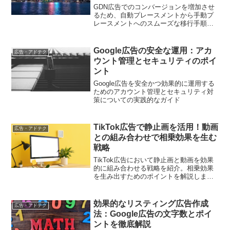
GDN広告でのコンバージョンを増加させ
るため、自動プレースメントから手動プ
レースメントへのスムーズな移行手順を
解説
Google広告の安全な運用：アカ
広告・アドテク
ウント管理とセキュリティのポイ
ント
Google広告を安全かつ効果的に運用する
ためのアカウント管理とセキュリティ対
策についての実践的なガイド
TikTok広告で静止画を活用！動画
広告・アドテク
との組み合わせで相乗効果を生む
戦略
TikTok広告において静止画と動画を効果
的に組み合わせる戦略を紹介。相乗効果
を生み出すためのポイントを解説しま
す。
効果的なリスティング広告作成
広告・アドテク
法：Google広告の文字数とポイ
ントを徹底解説