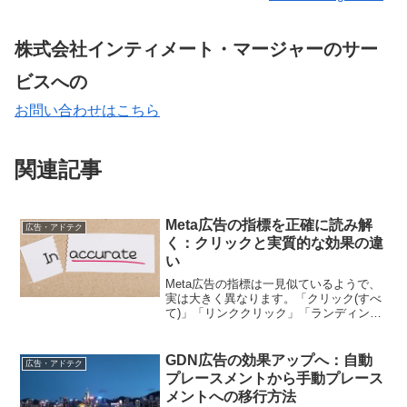
株式会社インティメート・マージャーのサー
ビスへの
お問い合わせはこちら
関連記事
Meta広告の指標を正確に読み解
広告・アドテク
く：クリックと実質的な効果の違
い
Meta広告の指標は一見似ているようで、
実は大きく異なります。「クリック(すべ
て)」「リンククリック」「ランディング
ページビュー」の本質的な違いを理解す
ることで、広告運用の質を劇的に向上さ
せることができます。本記事では、各指
GDN広告の効果アップへ：自動
広告・アドテク
標の微妙な違いと、効果的な活用方法を
プレースメントから手動プレース
徹底解説します
メントへの移行方法