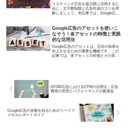
リスティング広告を最大限に活用するた
めに、文字数制限と広告作成のコツを理
解しましょう。本記事では、Google広告
の種類ごとの文字数制限と、効果的な広
告作成のための具体的なポイントを解説
します。
Google広告のアセットを使いこ
広告・アドテク
なそう！各アセットの特徴と実践
的な活用法
Google広告のアセットは、広告の効果を
向上させるための重要な機能です。この
記事では、各アセットの特徴とその実践
的な活用方法について詳しく解説し、広
告運用の最適化を目指します。
DV360広告におけるCPMの活用法：広告
費用の管理とパフォーマンスの最適化
Google広告の全貌を知るためのリードフ
ァネルレポートガイド