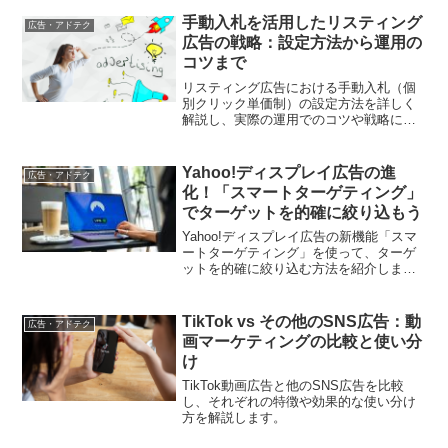
手動入札を活用したリスティング
広告・アドテク
広告の戦略：設定方法から運用の
コツまで
リスティング広告における手動入札（個
別クリック単価制）の設定方法を詳しく
解説し、実際の運用でのコツや戦略につ
いても紹介します。この入札方法を効果
的に活用するためのポイントを学びまし
ょう。
Yahoo!ディスプレイ広告の進
広告・アドテク
化！「スマートターゲティング」
でターゲットを的確に絞り込もう
Yahoo!ディスプレイ広告の新機能「スマ
ートターゲティング」を使って、ターゲ
ットを的確に絞り込む方法を紹介しま
す。この記事では、機能の活用法や設定
のポイントについて詳しく解説し、デジ
タルマーケティングの成功に寄与しま
TikTok vs その他のSNS広告：動
広告・アドテク
す。
画マーケティングの比較と使い分
け
TikTok動画広告と他のSNS広告を比較
し、それぞれの特徴や効果的な使い分け
方を解説します。