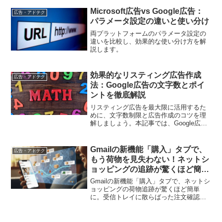
Microsoft広告vs Google広告：
広告・アドテク
パラメータ設定の違いと使い分け
両プラットフォームのパラメータ設定の
違いを比較し、効果的な使い分け方を解
説します。
効果的なリスティング広告作成
広告・アドテク
法：Google広告の文字数とポイ
ントを徹底解説
リスティング広告を最大限に活用するた
めに、文字数制限と広告作成のコツを理
解しましょう。本記事では、Google広告
の種類ごとの文字数制限と、効果的な広
告作成のための具体的なポイントを解説
します。
Gmailの新機能「購入」タブで、
広告・アドテク
もう荷物を見失わない！ネットシ
ョッピングの追跡が驚くほど簡単
に
Gmailの新機能「購入」タブで、ネットシ
ョッピングの荷物追跡が驚くほど簡単
に。受信トレイに散らばった注文確認や
配送状況を自動で一元管理し、もう大切
な荷物を見失いません。設定方法や便利
な使い方を詳しく解説します