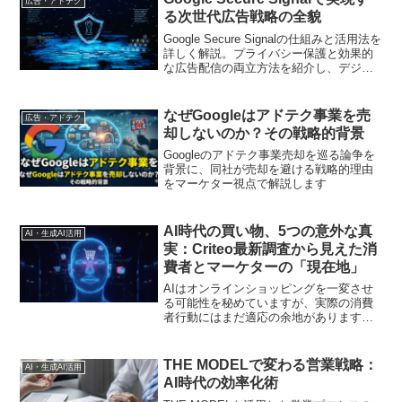
広告・アドテク
る次世代広告戦略の全貌
Google Secure Signalの仕組みと活用法を
詳しく解説。プライバシー保護と効果的
な広告配信の両立方法を紹介し、デジタ
ルマーケティング戦略の強化につなげま
す
なぜGoogleはアドテク事業を売
広告・アドテク
却しないのか？その戦略的背景
Googleのアドテク事業売却を巡る論争を
背景に、同社が売却を避ける戦略的理由
をマーケター視点で解説します
AI時代の買い物、5つの意外な真
AI・生成AI活用
実：Criteo最新調査から見えた消
費者とマーケターの「現在地」
AIはオンラインショッピングを一変させ
る可能性を秘めていますが、実際の消費
者行動にはまだ適応の余地があります。
最新調査をもとに、AIと購買体験の現状
や今後の課題を探ります
THE MODELで変わる営業戦略：
AI・生成AI活用
AI時代の効率化術