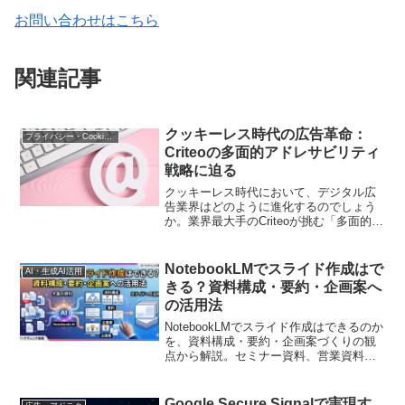
お問い合わせはこちら
関連記事
クッキーレス時代の広告革命：
プライバシー・Cookie規制
Criteoの多面的アドレサビリティ
戦略に迫る
クッキーレス時代において、デジタル広
告業界はどのように進化するのでしょう
か。業界最大手のCriteoが挑む「多面的ア
ドレサビリティ戦略」に焦点を当て、そ
の新しい広告配信方法について詳しく解
説します。
NotebookLMでスライド作成はで
AI・生成AI活用
きる？資料構成・要約・企画案へ
の活用法
NotebookLMでスライド作成はできるのか
を、資料構成・要約・企画案づくりの観
点から解説。セミナー資料、営業資料、
社内メモをもとに章立てや話す順番を整
理し、人間が編集して実務に活かす方法
を紹介します。
Google Secure Signalで実現す