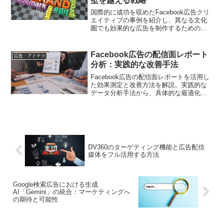
壁を越える戦略
国際的に成功を収めたFacebook広告クリ
エイティブの事例を紹介し、異なる文化
圏でも効果的な広告を制作するためのポ
イントを解説します。
Facebook広告の配信面レポート
広告・アドテク
分析：実践的な改善手法
Facebook広告の配信面レポートを活用し
た効果測定と改善方法を解説。実践的な
データ分析手法から、具体的な最適化施
策までご紹介します
DV360のターゲティング機能と広告配信
媒体をフル活用する方法
Google検索広告における生成
AI「Gemini」の統合：マーケティングへ
の期待と可能性