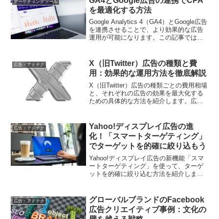
GA4とGoogle広告の連携でCPA
マーケティングツール
を最適化する方法
Google Analytics 4（GA4）とGoogle広告
を連携させることで、より効果的な広告
運用が可能になります。この記事では、
その連携の方法とCPAを最適化する具体
的な手法について解説します。
X（旧Twitter）広告の種類と費
広告・アドテク
用：効果的な運用方法を徹底解説
X（旧Twitter）広告の種類ごとの費用相場
と、それぞれの広告の効果を最大化する
ための具体的な方法を紹介します。広告
運用の最適化を目指す方に必見の内容で
す。
Yahoo!ディスプレイ広告の進
広告・アドテク
化！「スマートターゲティング」
でターゲットを的確に絞り込もう
Yahoo!ディスプレイ広告の新機能「スマ
ートターゲティング」を使って、ターゲ
ットを的確に絞り込む方法を紹介しま
す。この記事では、機能の活用法や設定
のポイントについて詳しく解説し、デジ
タルマーケティングの成功に寄与しま
グローバルブランドのFacebook
広告・アドテク
す。
広告クリエイティブ事例：文化の