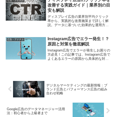
広告・アドテク
改善する実践ガイド｜業界別の目
安も解説
ディスプレイ広告の業界別平均クリック
率から、実践的な改善施策まで詳しく解
説。データに基づいた効果的な運用方法
と、成功事例から学ぶポイントをご紹介
します
Instagram広告でエラー発生！？
広告・アドテク
原因と対策を徹底解説
Instagram広告でエラーが発生しお困りの
方必見！この記事では、Instagram広告で
よくあるエラーの原因から具体的な対策
まで、実際の事例を交えながら詳しく解
説します。エラーを解消して、効果的な
広告運用を実現しましょう
デジタルマーケティングの最新情報：ブ
ランド広告とパフォーマンス広告の組み
合わせ戦略
Google広告のデータマネージャー活用
法：初心者から上級者まで