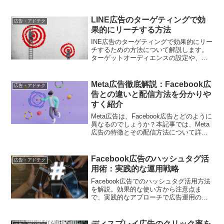
のようなメリットが得られるのか、具体
的な実装方法も紹介します。
LINE広告のターゲティングで効
広告・アドテク
果的にリーチする方法
INE広告のターゲティングで効果的にリー
チするための方法について解説します。
ターゲットオーディエンスの設定や、タ
ーゲティングの最適化方法を具体的に紹
介します。
Meta広告徹底解説：Facebook広
広告・アドテク
告との違いと配信方法を分かりや
すく紹介
Meta広告は、Facebook広告とどのように
異なるのでしょうか？本記事では、Meta
広告の特徴とその配信方法について詳し
く解説します。
Facebook広告のハッシュタグ活
広告・アドテク
用術：実践的な運用戦略
Facebook広告でのハッシュタグ活用方法
を解説。効果的な使い方から注意点ま
で、実践的なアプローチで広告運用の質
を高める方法をご紹介します
ディスプレイ広告のクリック率を