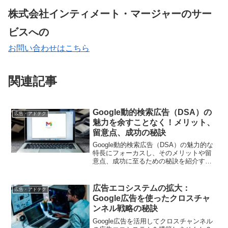
株式会社インティメート・マージャーのサー
ビスへの
お問い合わせはこちら
関連記事
Google動的検索広告（DSA）の
広告・アドテク
魅力を余すことなく！メリット、
留意点、成功の秘訣
Google動的検索広告（DSA）の魅力的な
特長にフォーカスし、そのメリットや留
意点、成功に至るための秘訣を紹介する
記事です。デジタルマーケティング担当
者向けに、DSAの効果を最大化するため
の戦略や注意点を丁寧に解説していま
広告エコシステムの拡大：
広告・アドテク
す。
Google広告を使ったクロスチャ
ンネル戦略の秘訣
Google広告を活用してクロスチャンネル