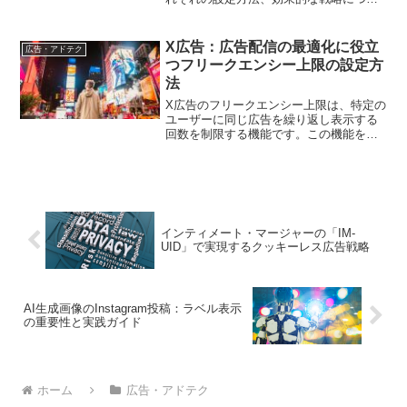
て詳しく解説します。読者は記事を通じ
て、自社の広告キャンペーンに最適なオ
ーディエンスターゲティング方法を見つ
X広告：広告配信の最適化に役立
広告・アドテク
けることができます。
つフリークエンシー上限の設定方
法
X広告のフリークエンシー上限は、特定の
ユーザーに同じ広告を繰り返し表示する
回数を制限する機能です。この機能を活
用することで、ユーザーの広告に対する
反応率を向上させることができます。本
記事では、フリークエンシー上限の設定
方法や最適な配信戦略について解説しま
す。
インティメート・マージャーの「IM-
UID」で実現するクッキーレス広告戦略
AI生成画像のInstagram投稿：ラベル表示
の重要性と実践ガイド
ホーム
広告・アドテク