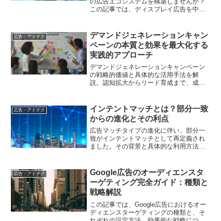
の広告エコシステムを構築しませんか？
この記事では、ディスプレイ広告を中心
に据えつつ、他のチャンネルとの連携に
より相乗効果を最大化する方法を詳しく
解説します。
デマンドジェネレーションキャン
広告・アドテク
ペーンの本質と効果を最大化する
実践的アプローチ
デマンドジェネレーションキャンペーン
の戦略的価値と具体的な活用手法を解
説。認知拡大からリード育成まで、成果
を生むための設計ポイントと最新事例を
紹介します
インテントマッチとは？部分一致
広告・アドテク
からの進化とその利点
広告マッチタイプの進化に伴い、部分一
致がインテントマッチとして再定義され
ました。その背景と具体的な利用方法に
ついて説明し、デジタルマーケティング
における効果的な広告戦略を提案しま
す。
Google広告のオーディエンスタ
広告・アドテク
ーゲティング完全ガイド：種類と
戦略解説
この記事では、Google広告におけるオー
ディエンスターゲティングの種類と、そ
れぞれの設定方法、効果的な戦略につい