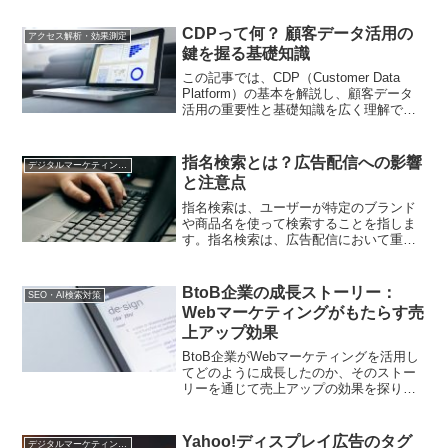
CDPって何？ 顧客データ活用の
アクセス解析・効果測定
鍵を握る基礎知識
この記事では、CDP（Customer Data
Platform）の基本を解説し、顧客データ
活用の重要性と基礎知識を広く理解でき
るようにします
指名検索とは？広告配信への影響
デジタルマーケティング基礎
と注意点
指名検索は、ユーザーが特定のブランド
や商品名を使って検索することを指しま
す。指名検索は、広告配信において重要
な要素となります。指名検索を活用する
際には、適切なキーワードの選定や広告
のクオリティを高めることが重要です。
BtoB企業の成長ストーリー：
SEO・AI検索対策
Webマーケティングがもたらす売
上アップ効果
BtoB企業がWebマーケティングを活用し
てどのように成長したのか、そのストー
リーを通じて売上アップの効果を探りま
す。実践的な成功要因や施策の選択肢を
デジタルマーケティング担当者に提供し
ます。
Yahoo!ディスプレイ広告のタグ
デジタルマーケティング基礎