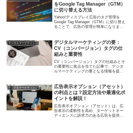
をGoogle Tag Manager（GTM）
に切り替える方法
Yahoo!ディスプレイ広告のタグ管理を
Google Tag Manager（GTM）に切り替え
ることで、広告の管理が簡単になりま
す。この記事では、切り替えの手順やメ
リット、切り替え後の運用方法について
詳しく解説します。切り替えに伴うポイ
デジタルマーケティングの要：
デジタルマーケティング基礎
ントや注意事項を押さえて、スムーズな
CV（コンバージョン）タグの仕
切り替えを行いましょう。
組みと重要性
CV（コンバージョン）タグの仕組みとそ
の重要性に焦点を当てた記事で、デジタ
ルマーケティングの要となる情報を提供
します。
広告表示オプション（アセット）
デジタルマーケティング基礎
の利点とは？設定方法や最適化ポ
イントを解説！
広告表示オプション（アセット）は、広
告表示の柔軟性を高め、ターゲットオー
ディエンスに訴求力のある広告を提供す
るための重要な要素です。この記事で
は、その利点や設定方法、最適化ポイン
トについて詳しく解説します。