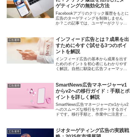
ゲティングの無効化方法
Facebookアプリのクリック履歴をもとに
広告のターゲティングを制御しません
か？この記事では、ユーザーがクリック
したリンクに基づく広告を無効化する方
法をわかりやすく解説。個々のニーズに
合わせたターゲティングの最適化が可能
インフィード広告とは？成果を出
広告運用
です。
すために今すぐ試せる3つのポイ
ントを解説
インフィード広告の基本から成果を出す
ためのポイントを初心者にもわかりやす
く解説。自然に馴染む広告フォーマット
を活用し、クリック率や新規顧客獲得率
を向上させる方法を学びましょう
SmartNews広告マネージャーv1
広告運用
からv2への移行ガイド：手順とポ
イントを詳しく解説
SmartNews広告マネージャーのv1からv2
へのスムーズな移行をサポートするガイ
ドです。移行手順と、作業中に注意すべ
きポイントをわかりやすく説明します。
ジオターゲティング広告の実践戦
広告運用
略：2025年市場展望