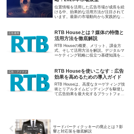
位置情報を活用した広告市場が成長を続
ける中、効果的な活用方法が注目されて
います。最新の市場動向から実践的な運
用手法まで、具体的に解説します
RTB Houseとは？媒体の特徴と
広告運用
活用方法を徹底解説
RTB Houseの概要、メリット、課金方
式、そして活用方法を解説。デジタルマ
ーケティング戦略に役立つ基礎知識を学
びましょう
RTB Houseを使いこなす：広告
広告・アドテク
効果を高めるための導入ガイド
RTB Houseは、高度なターゲティング技
術とリアルタイムビッディングを駆使し
て広告効果を最大化するプラットフォー
ムです。本記事では、その特徴と利点、
導入までの具体的な手順を分かりやすく
解説します。
サードパーティクッキーの廃止とは？影
響と対応策を徹底解説