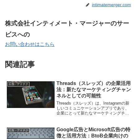
intimatemerger.com
株式会社インティメート・マージャーのサー
ビスへの
お問い合わせはこちら
関連記事
Threads（スレッズ）の企業活用
広告・アドテク
法：新たなマーケティングチャン
ネルとしての可能性
Threads（スレッズ）は、Instagramの新
しいコミュニケーションアプリであり、
企業にとって新たなマーケティングチャ
ンネルとしての可能性があります。本記
事では、Threadsの特徴や使い方、企業が
活用する際の戦略について詳しく解説し
Google広告とMicrosoft広告の特
広告・アドテク
ます。
徴と活用方法：BtoB企業向けの