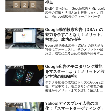
視点
BtoB企業向けに、Google広告とMicrosoft
広告の特徴と活用方法を解説します。特
に、Microsoft広告のファーストパーティ
データやLinkedInプロファイルに基づい
たターゲティング機能について詳しく説
明し、BtoB企業のマーケティング戦略に
Google動的検索広告（DSA）の
広告・アドテク
どのように活かせるかを考察します。
魅力を余すことなく！メリット、
留意点、成功の秘訣
Google動的検索広告（DSA）の魅力的な
特長にフォーカスし、そのメリットや留
意点、成功に至るための秘訣を紹介する
記事です。デジタルマーケティング担当
者向けに、DSAの効果を最大化するため
の戦略や注意点を丁寧に解説していま
Google広告のモニタリング機能
広告・アドテク
す。
をマスターしよう！メリットと設
定方法の徹底解説
デジタル広告の成功に不可欠なGoogle広
告。本記事では、モニタリング機能の重
要性からメリットまでを詳しく解説し、
正確な広告効果測定のための設定方法を
わかりやすくご紹介します。
Yahoo!ディスプレイ広告の進
広告・アドテク
化！「スマートターゲティング」