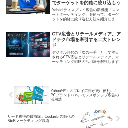
でターゲットを的確に絞り込もう
Yahoo!ディスプレイ広告の新機能「スマ
ートターゲティング」を使って、ターゲ
ットを的確に絞り込む方法を紹介しま
す。この記事では、機能の活用法や設定
のポイントについて詳しく解説し、デジ
タルマーケティングの成功に寄与しま
CTV広告とリテールメディア。ア
広告・アドテク
す。
ドテク市場を牽引する二大トレン
ド
デジタル時代の「次の一手」として注目
されるCTV広告とリテールメディア。マ
ーケティング戦略の活用法を解説します
Yahoo!ディスプレイ広告が更に便利に！
PCブランドパネルでレスポンシブ広告の
活用法
リード獲得の最前線：Cookieレス時代の
BtoBマーケティング戦術