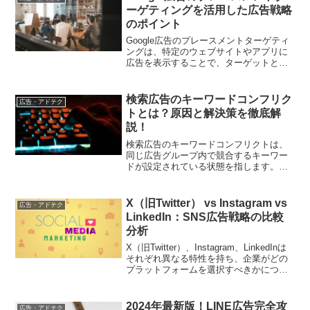
ーゲティングを活用した広告戦略
のポイント
Google広告のプレースメントターゲティ
ングは、特定のウェブサイトやアプリに
広告を表示することで、ターゲットとす
るユーザーに的確にアプローチする手法
です。この記事では、プレースメントタ
ーゲティングを活用した広告戦略のポイ
検索広告のキーワードコンフリク
広告・アドテク
ントや成功の秘訣について解説します。
トとは？原因と解決策を徹底解
説！
検索広告のキーワードコンフリクトは、
同じ広告グループ内で競合するキーワー
ドが設定されている状態を指します。こ
の記事では、キーワードコンフリクトの
原因や解決策について詳しく解説しま
す。
X（旧Twitter） vs Instagram vs
広告・アドテク
LinkedIn：SNS広告戦略の比較
分析
X（旧Twitter）、Instagram、LinkedInは
それぞれ異なる特性を持ち、企業がどの
プラットフォームを選択すべきかについ
ては慎重な検討が求められます。この記
事では、各SNSの広告の利点、デメリッ
ト、最適な使用シナリオについて詳細に
2024年最新版！LINE広告完全攻
広告・アドテク