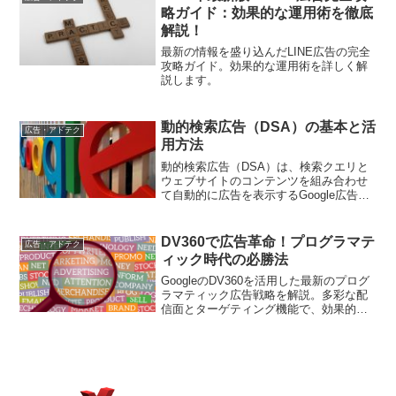
分析します。
略ガイド：効果的な運用術を徹底
解説！
最新の情報を盛り込んだLINE広告の完全
攻略ガイド。効果的な運用術を詳しく解
説します。
動的検索広告（DSA）の基本と活
広告・アドテク
用方法
動的検索広告（DSA）は、検索クエリと
ウェブサイトのコンテンツを組み合わせ
て自動的に広告を表示するGoogle広告の
形式です。この記事では、DSAの基本的
な仕組みと活用方法について解説しま
す。
DV360で広告革命！プログラマテ
広告・アドテク
ィック時代の必勝法
GoogleのDV360を活用した最新のプログ
ラマティック広告戦略を解説。多彩な配
信面とターゲティング機能で、効果的な
デジタルマーケティングを実現する方法
を紹介します