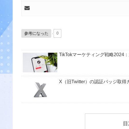
参考になった
0
TikTokマーケティング戦略20
X（旧Twitter）の認証バッジ
目