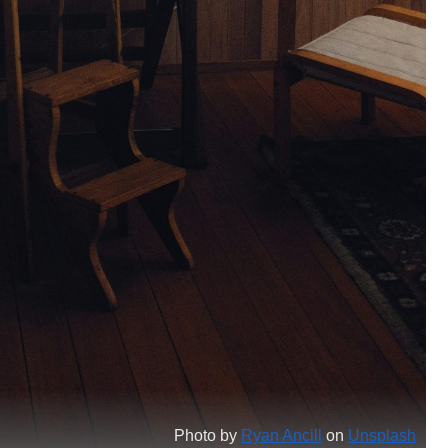
Photo by
Ryan Ancill
on
Unsplash